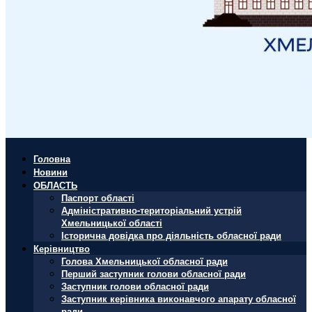
Головна
Новини
ОБЛАСТЬ
Паспорт області
Адміністративно-територіальний устрій
Хмельницької області
Історична довідка про діяльність обласної ради
Керівництво
Голова Хмельницької обласної ради
Перший заступник голови обласної ради
Заступник голови обласної ради
Заступник керівника виконавчого апарату обласної
ради