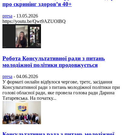
про скринінг здоровʼя 40+
presa
-
13.05.2026
https://youtu.be/Qwt9AZUOlBQ
Робота Консультативної ради з питань
молодіжної політики продовжується
presa
-
04.06.2026
У форматі онлайн відбулося чергове, третє, засідання
Консультативної ради з питань молодіжної політики при
голові обласної ради, яке провела голова ради Дарина
Татаревська. На початку...
Консультативна рада з питань молодіжної