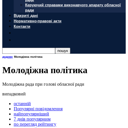
Керуючий справами виконавчого апарату обласної
ради
Відкриті дані
Нормативно-правові акти
Контакти
додому
Молодіжна політика
Молодіжна політика
Молодіжна рада при голові обласної ради
випадковий
останній
Популярні повідомлення
найпопулярніший
7 днів популярним
по перегляд рейтингу