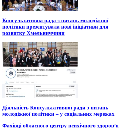
Консультативна рада з питань молодіжної
політики презентувала нові ініціативи для
розвитку Хмельниччини
Діяльність Консультативної ради з питань
молодіжної політики – у соціальних мережах
Фахівці обласного центру психічного здоров’я