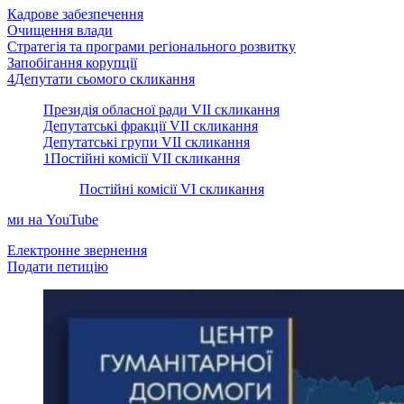
Кадрове забезпечення
Очищення влади
Стратегія та програми регіонального розвитку
Запобігання корупції
4
Депутати сьомого скликання
Президія обласної ради VII cкликання
Депутатські фракції VII скликання
Депутатські групи VII скликання
1
Постійні комісії VII скликання
Постійні комісії VI скликання
ми на YouTube
Електронне звернення
Подати петицію