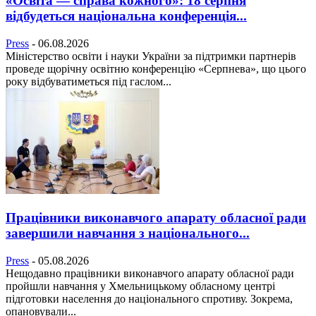
«Освіта — справа кожного»: 18 серпня
відбудеться національна конференція...
Press
-
06.08.2026
Міністерство освіти і науки України за підтримки партнерів
проведе щорічну освітню конференцію «Серпнева», що цього
року відбуватиметься під гаслом...
Працівники виконавчого апарату обласної ради
завершили навчання з національного...
Press
-
05.08.2026
Нещодавно працівники виконавчого апарату обласної ради
пройшли навчання у Хмельницькому обласному центрі
підготовки населення до національного спротиву. Зокрема,
опановували...