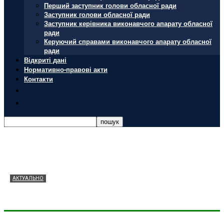
Перший заступник голови обласної ради
Заступник голови обласної ради
Заступник керівника виконавчого апарату обласної
ради
Керуючий справами виконавчого апарату обласної
ради
Відкриті дані
Нормативно-правові акти
Контакти
АКТУАЛЬНО
На підтримку будинків сімейного типу
Press
-
05.08.2026