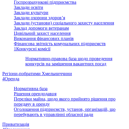
Госпрозрахункові підприємства
Заклади освіти
Заклади культури
Заклади охорони здоров’я
Заклади (установи) соціального захисту населення
Заклад допомоги ветеранам
Цивільний захист населення
Виконання фінансових планів
Фінансова звітність комунальних підприємств
1
Конкурсні комісії
Нормативно-правова база щодо проведення
конкурсів на заміщення вакантних посад
Регіони-побратими Хмельниччини
4
Оренда
Нормативна база
Рішення орендодавця
Переліки майна, щодо якого прийнято рішення про
передачу в оренду
Оголошення підприємств, установ, організацій, що
перебувають в управлінні обласної ради
Приватизація