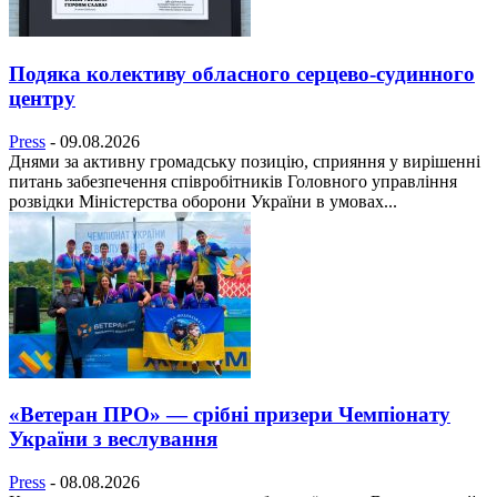
Подяка колективу обласного серцево-судинного
центру
Press
-
09.08.2026
Днями за активну громадську позицію, сприяння у вирішенні
питань забезпечення співробітників Головного управління
розвідки Міністерства оборони України в умовах...
«Ветеран ПРО» — срібні призери Чемпіонату
України з веслування
Press
-
08.08.2026