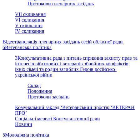
Протоколи пленарних засідань
VII скликання
VI cкликання
V скликання
ІV скликання
Відеотрансляція пленарних засідань сесій обласної ради
6
Ветеранська політика
3
Консультативна рада з питань сприяння захисту прав та
інтересів військових і ветеранів збройних конфліктів,
їхніх сімей та родин загиблих Героїв російсько-
української війни
Склад
Положення
Протоколи засідань
Комунальний заклад ‘Ветеранський простір ‘ВЕТЕРАН
ПРО’
Соціальні мережі Консультативної ради
Новини
5
Молодіжна політика