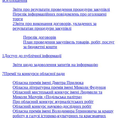
4
Оголошення
Звіти про результати проведення процедури закупівлі
Перелік інформаційних повідомлень про оголошені
торги
2
Звіти про виконання договорів, укладених за
результатаи процедури закупівлі
Перелік договорів
План проведення закупівель товарів, робіт, послуг
за бюджетні кошти
1
Доступ до публічної інформації
Звіти щодо задоволення запитів на інформацію
7
Премії та конкурси обласної ради
Обласна премія імені Дмитра Прилюка
Обласна літературна премія імені Миколи Федунця
Обласний мистецький конкурс імені Людмили та
Миколи Мазурів «Подільська палітра»
Про обласний конкурс журналістських робіт
Обласний конкурс науково-дослідних робіт
Обласна премія імені Володимира Ґериновича за кращу
роботу в галузі історико-культурних та краєзнавчих