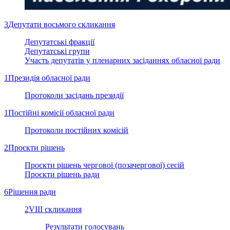
3
Депутати восьмого скликання
Депутатські фракції
Депутатські групи
Участь депутатів у пленарних засіданнях обласної ради
1
Президія обласної ради
Протоколи засідань президії
1
Постійні комісії обласної ради
Протоколи постійних комісій
2
Проєкти рішень
Проєкти рішень чергової (позачергової) сесій
Проєкти рішень ради
6
Рішення ради
2
VIII скликання
Результати голосувань