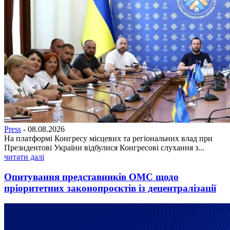
Press
-
08.08.2026
На платформі Конгресу місцевих та регіональних влад при
Президентові України відбулися Конгресові слухання з...
читати далі
Опитування представників ОМС щодо
пріоритетних законопроєктів із децентралізації