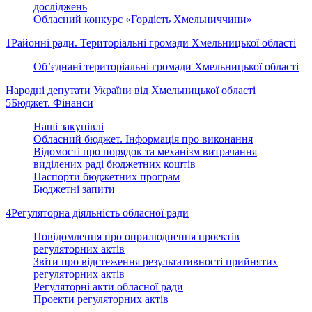
досліджень
Обласний конкурс «Гордість Хмельниччини»
1
Районні ради. Територіальні громади Хмельницької області
Об’єднані територіальні громади Хмельницької області
Народні депутати України від Хмельницької області
5
Бюджет. Фінанси
Наші закупівлі
Обласний бюджет. Інформація про виконання
Відомості про порядок та механізм витрачання
виділених раді бюджетних коштів
Паспорти бюджетних програм
Бюджетні запити
4
Регуляторна діяльність обласної ради
Повідомлення про оприлюднення проектів
регуляторних актів
Звіти про відстеження результативності прийнятих
регуляторних актів
Регуляторні акти обласної ради
Проекти регуляторних актів