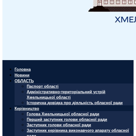
Головна
Новини
ОБЛАСТЬ
Паспорт області
Адміністративно-територіальний устрій
Хмельницької області
Історична довідка про діяльність обласної ради
Керівництво
Голова Хмельницької обласної ради
Перший заступник голови обласної ради
Заступник голови обласної ради
Заступник керівника виконавчого апарату обласної
ради