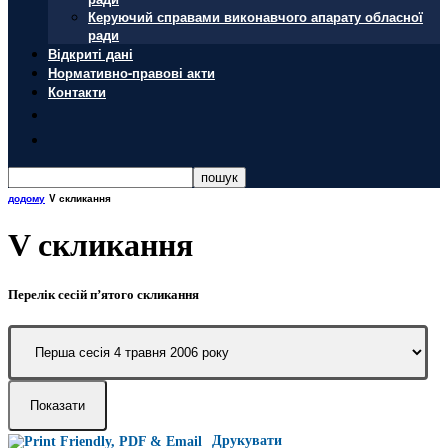
Керуючий справами виконавчого апарату обласної
ради
Відкриті дані
Нормативно-правові акти
Контакти
додому
V скликання
V скликання
Перелік сесій п’ятого скликання
Друкувати