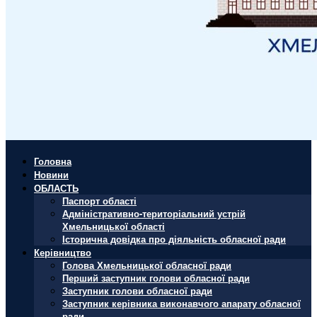
Головна
Новини
ОБЛАСТЬ
Паспорт області
Адміністративно-територіальний устрій
Хмельницької області
Історична довідка про діяльність обласної ради
Керівництво
Голова Хмельницької обласної ради
Перший заступник голови обласної ради
Заступник голови обласної ради
Заступник керівника виконавчого апарату обласної
ради