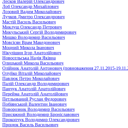
Лесков Валерій Олександрович
Лоб Олександр Михайлович
Лозовий Вадим Миколайович
Лучков Дмитро Олександрович
Мастій Василь Васильович
Миклуш Олександр Петрович
Микульський Сергій Володимирович
Мишко Володимир Васильович
Мовсісян Врам Македонович
Моцний Микола Іванович
Нікулішин Ігор Анатолійович
Новосельська Надія Яківна
Олицький Микола Васильович
Олійник Анатолій Антонович (повноваження 27.11.2015-19.11.
Олуйко Віталій Миколайович
Павлюк Петро Миколайович
Палій Олександр Володимирович
Панчук Анатолій Анатолійович
Перейма Анатолій Анатолійович
Петльований Руслан Федорович
Побіянський Валентин Іванович
Поворозник Володимир Васильович
Присяжний Володимир Броніславович
Прокопчук Володимир Олександрович
Процюк Василь Васильович