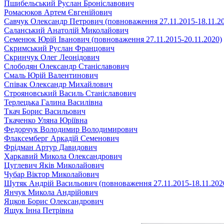
Пшибельський Руслан Броніславович
Ромасюков Артем Євгенійович
Савчук Олександр Петрович (повноваження 27.11.2015-18.11.2
Саланський Анатолій Миколайович
Семенюк Юрій Іванович (повноваження 27.11.2015-20.11.2020)
Скримський Руслан Францович
Скринчук Олег Леонідович
Слободян Олександр Станіславович
Смаль Юрій Валентинович
Співак Олександр Михайлович
Строяновський Василь Станіславович
Терлецька Галина Василівна
Ткач Борис Васильович
Ткаченко Уляна Юріївна
Федорчук Володимир Володимирович
Флаксемберг Аркадій Семенович
Фрідман Артур Давидович
Харкавий Микола Олександрович
Цуглевич Яків Миколайович
Чубар Віктор Миколайович
Шутяк Андрій Васильович (повноваження 27.11.2015-18.11.202
Янчук Микола Андрійович
Яцков Борис Олександрович
Ящук Інна Петрівна