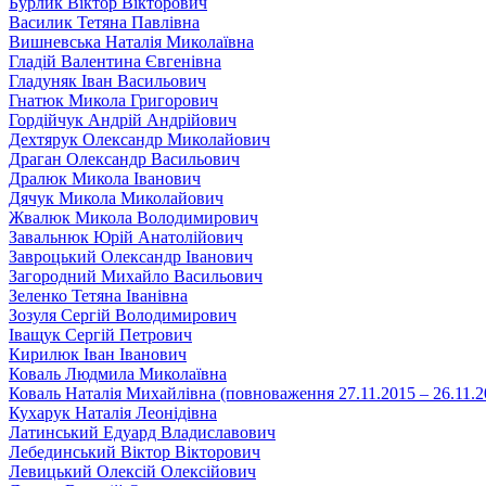
Бурлик Віктор Вікторович
Василик Тетяна Павлівна
Вишневська Наталія Миколаївна
Гладій Валентина Євгенівна
Гладуняк Іван Васильович
Гнатюк Микола Григорович
Гордійчук Андрій Андрійович
Дехтярук Олександр Миколайович
Драган Олександр Васильович
Дралюк Микола Іванович
Дячук Микола Миколайович
Жвалюк Микола Володимирович
Завальнюк Юрій Анатолійович
Завроцький Олександр Іванович
Загородний Михайло Васильович
Зеленко Тетяна Іванівна
Зозуля Сергій Володимирович
Іващук Сергій Петрович
Кирилюк Іван Іванович
Коваль Людмила Миколаївна
Коваль Наталія Михайлівна (повноваження 27.11.2015 – 26.11.2
Кухарук Наталія Леонідівна
Латинський Едуард Владиславович
Лебединський Віктор Вікторович
Левицький Олексій Олексійович