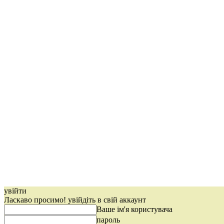
увійти
Ласкаво просимо! увійдіть в свій аккаунт
Ваше ім'я користувача
пароль