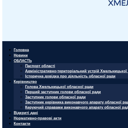
Головна
Новини
ОБЛАСТЬ
Паспорт області
Адміністративно-територіальний устрій Хмельницької 
Історична довідка про діяльність обласної ради
Керівництво
Голова Хмельницької обласної ради
Перший заступник голови обласної ради
Заступник голови обласної ради
Заступник керівника виконавчого апарату обласної ра
Керуючий справами виконавчого апарату обласної ра
Відкриті дані
Нормативно-правові акти
Контакти