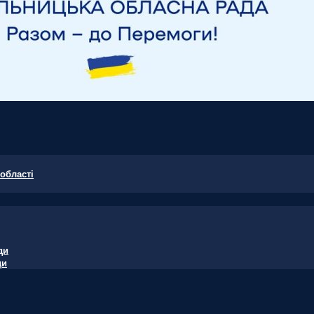
області
ди
ди