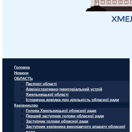
Головна
Новини
ОБЛАСТЬ
Паспорт області
Адміністративно-територіальний устрій
Хмельницької області
Історична довідка про діяльність обласної ради
Керівництво
Голова Хмельницької обласної ради
Перший заступник голови обласної ради
Заступник голови обласної ради
Заступник керівника виконавчого апарату обласної
ради