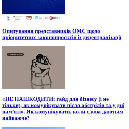
Опитування представників ОМС щодо
пріоритетних законопроєктів із децентралізації
«НЕ НАШКОДИТИ: гайд для бізнесу (і не
тільки), як комунікувати після обстрілів та у дні
пам’яті». Як комунікувати, коли слова даються
найважче?