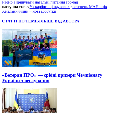
маємо вирішувати нагальні питання громад
наступна стаття
У скарбничці наукових досягнень МАНівців
Хмельниччини – нові здобутки
СТАТТІ ПО ТЕМІ
БІЛЬШЕ ВІД АВТОРА
«Ветеран ПРО» — срібні призери Чемпіонату
України з веслування