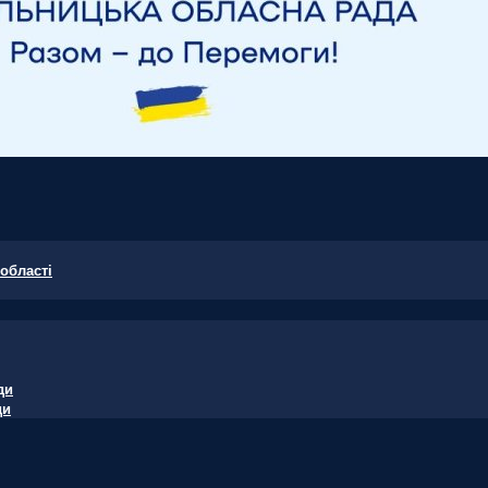
області
ди
ди