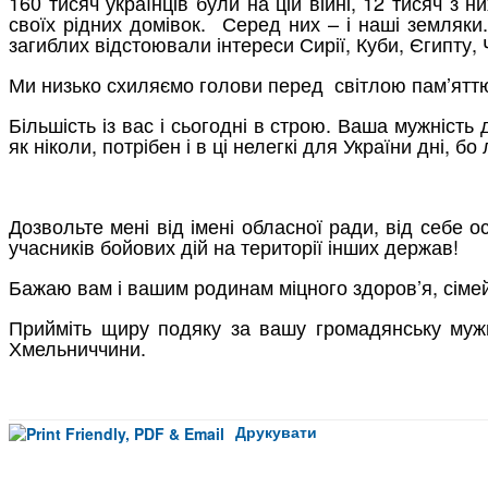
160 тисяч українців були на цій війні, 12 тисяч з 
своїх рідних домівок. Серед них – і наші земляки
загиблих відстоювали інтереси Сирії, Куби, Єгипту, 
Ми низько схиляємо голови перед світлою пам’яттю
Більшість із вас і сьогодні в строю. Ваша мужність
як ніколи, потрібен і в ці нелегкі для України дні, 
Дозвольте мені від імені обласної ради, від себе 
учасників бойових дій на території інших держав!
Бажаю вам і вашим родинам міцного здоров’я, сіме
Прийміть щиру подяку за вашу громадянську мужніс
Хмельниччини.
Друкувати
Facebook