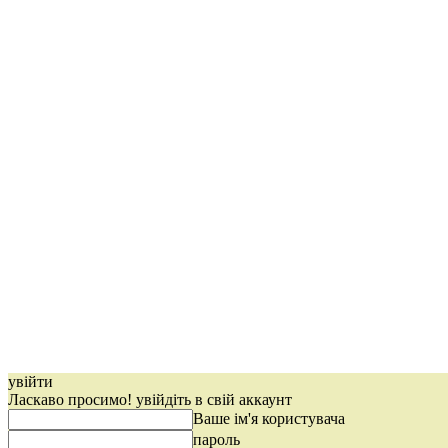
увійти
Ласкаво просимо! увійдіть в свій аккаунт
Ваше ім'я користувача
пароль