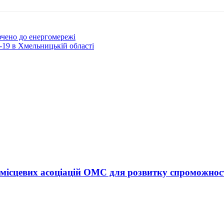
чено до енергомережі
19 в Хмельницькій області
а місцевих асоціацій ОМС для розвитку спроможност