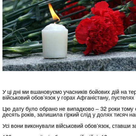
У ці дні ми вшановуємо учасників бойових дій на те
військовий обов’язок у горах Афганістану, пустелях 
Цю дату було обрано не випадково – 32 роки тому о
десять років, залишила гіркий слід у долях тисяч на
Усі вони виконували військовий обов’язок, ставши з