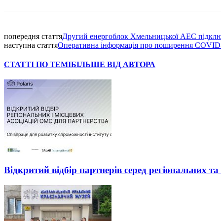
попередня стаття
Другий енергоблок Хмельницької АЕС підклю
наступна стаття
Оперативна інформація про поширення COVID-
СТАТТІ ПО ТЕМІ
БІЛЬШЕ ВІД АВТОРА
Відкритий відбір партнерів серед регіональних т