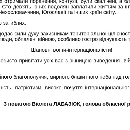
них отримали поранення, контузії, були скалічені, а
. Сто дев’ять юних подолян заплатили життям за ін
Чехословаччини, Югославії та інших країн світу.
 загиблих.
 додає сили духу захисникам територіальної ціліснос
бо люди, обпалені війною, особливо гостро відчувають т
Шановні воїни-інтернаціоналісти!
особисто привітати усіх вас з річницею виведення в
йного благополуччя, мирного блакитного неба над го
ть, патріотизм, високе почуття інтернаціональног
З повагою Віолета ЛАБАЗЮК, голова обласної 