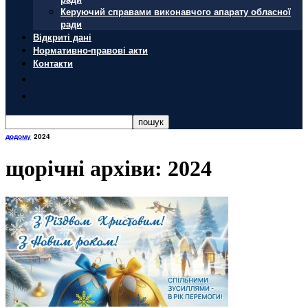
Керуючий справами виконавчого апарату обласної
ради
Відкриті дані
Нормативно-правові акти
Контакти
додому
2024
щорічні архіви: 2024