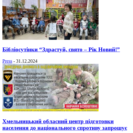
Бібліосутінки “Здрастуй, свято – Рік Новий!”
Press
-
31.12.2024
Хмельницький обласний центр підготовки
населення до національного спротиву запрошує