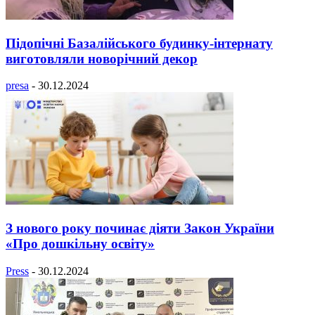
Підопічні Базалійського будинку-інтернату
виготовляли новорічний декор
presa
-
30.12.2024
З нового року починає діяти Закон України
«Про дошкільну освіту»
Press
-
30.12.2024