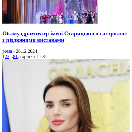
Облмуздрамтеатр імені Старицького гастролює
з різдвяними виставами
presa
-
26.12.2024
1
2
3
...
81
сторінка 1 з 81