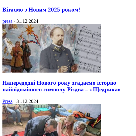
Вітаємо з Новим 2025 роком!
presa
-
31.12.2024
Напередодні Нового року згадаємо історію
найвідомішого символу Різдва – «Щедрика»
Press
-
31.12.2024