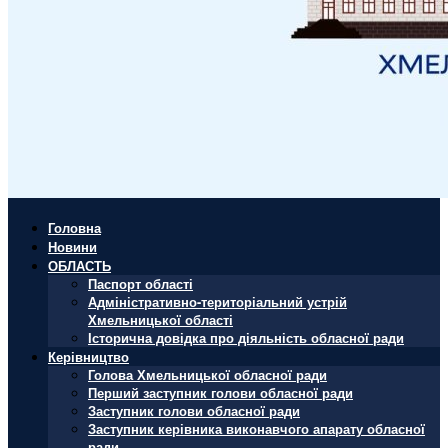
Головна
Новини
ОБЛАСТЬ
Паспорт області
Адміністративно-територіальний устрій
Хмельницької області
Історична довідка про діяльність обласної ради
Керівництво
Голова Хмельницької обласної ради
Перший заступник голови обласної ради
Заступник голови обласної ради
Заступник керівника виконавчого апарату обласної
ради