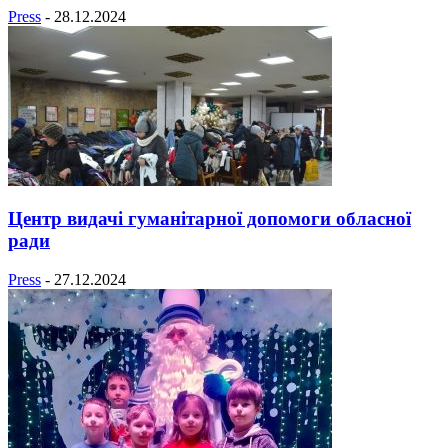
Press
-
28.12.2024
Центр видачі гуманітарної допомоги обласної
ради
Press
-
27.12.2024