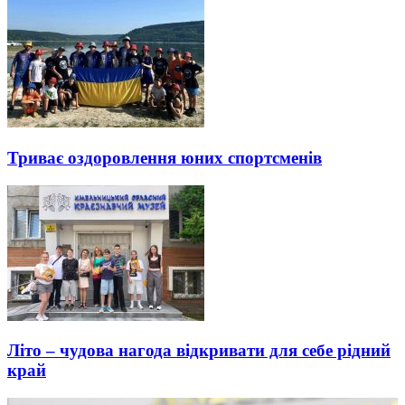
Триває оздоровлення юних спортсменів
Літо – чудова нагода відкривати для себе рідний
край