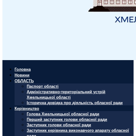
Головна
Новини
ОБЛАСТЬ
Паспорт області
Адміністративно-територіальний устрій
Хмельницької області
Історична довідка про діяльність обласної ради
Керівництво
Голова Хмельницької обласної ради
Перший заступник голови обласної ради
Заступник голови обласної ради
Заступник керівника виконавчого апарату обласної
ради