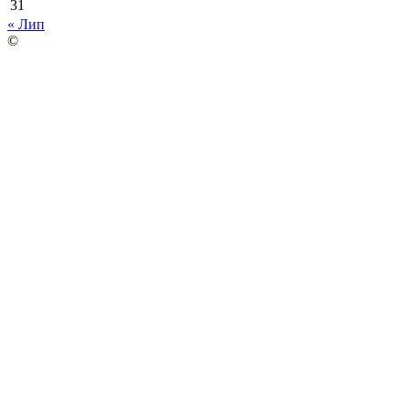
31
« Лип
©