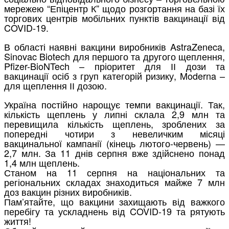
мережею “Епіцентр К” щодо розгортання на базі їх
торгових центрів мобільних пунктів вакцинації від
COVID-19.
В області наявні вакцини виробників AstraZeneca,
Sinovac Biotech для першого та другого щеплення,
Pfizer-BioNTech – пріоритет для ІІ дози та
вакцинації осіб з груп категорій ризику, Moderna –
для щеплення ІІ дозою.
Україна постійно нарощує темпи вакцинації. Так,
кількість щеплень у липні склала 2,9 млн та
перевищила кількість щеплень, зроблених за
попередні чотири з невеличким місяці
вакцинальної кампанії (кінець лютого-червень) —
2,7 млн. За 11 днів серпня вже здійснено понад
1,4 млн щеплень.
Станом на 11 серпня на національних та
регіональних складах знаходиться майже 7 млн
доз вакцин різних виробників.
Пам’ятайте, що вакцини захищають від важкого
перебігу та ускладнень від COVID-19 та рятують
життя!