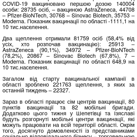
COVID-19 вакциновано першою дозою 140004
особи: 28735 осіб, – вакциною AstraZeneca, 44708
– Pfizer-BioNTech, 30768 – Sinovac Biotech, 35753 –
Moderna. Показник вакцинації по області -1111,1 на
10 тис.населення.
Два щеплення отримали 81759 осіб (58,4% від
усіх, хто розпочав вакцинацію): 25913 –
AstraZeneca (90,1%), 34972 – Pfizer-BioNTech
(78,2%), 20867 – Sinovac Biotech (67,8%), 7 –
Moderna. Показник вакцинації по області 648,9 на
10 тис.населення.
Загалом від старту вакцинальної кампанії в
області зроблено 221763 щеплення, з яких за
останній тиждень – 22327.
Зараз в області працює сім центрів вакцинації, 80
пунктів вакцинації та 82 мобільні бригади.
Додатково цього тижня у Шепетівці та Ізяславі
будуть розгорнуті мобільні центри вакцинації, які
можуть працювати на всій території області. Окрім
того, досягнуто домовленості із представниками
соціально відповідального бізнесу – торговельною