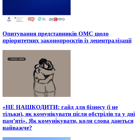
Опитування представників ОМС щодо
пріоритетних законопроєктів із децентралізації
«НЕ НАШКОДИТИ: гайд для бізнесу (і не
тільки), як комунікувати після обстрілів та у дні
пам’яті». Як комунікувати, коли слова даються
найважче?