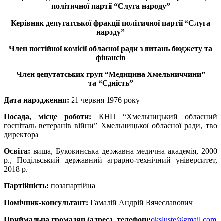
політичної партії “Слуга народу”
Керівник депутатської фракції політичної партії “Слуга
народу”
Член постійної комісії обласної ради з питань бюджету та
фінансів
Член депутатських груп “Медицина Хмельниччини”
та
“Єдність”
Дата народження:
21 червня 1976 року
Посада, місце роботи:
КНП “Хмельницький обласний
госпіталь ветеранів війни” Хмельницької обласної ради, тво
директора
Освіта:
вища, Буковинська державна медична академія, 2000
р., Подільський державний аграрно-технічний університет,
2018 р.
Партійність:
позапартійна
Помічник-консультант:
Гамалій Андрій Вячеславович
Приймальна громадян (адреса, телефон):
oksluste@gmail.com