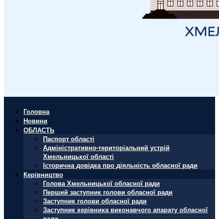
Головна
Новини
ОБЛАСТЬ
Паспорт області
Адміністративно-територіальний устрій
Хмельницької області
Історична довідка про діяльність обласної ради
Керівництво
Голова Хмельницької обласної ради
Перший заступник голови обласної ради
Заступник голови обласної ради
Заступник керівника виконавчого апарату обласної
ради