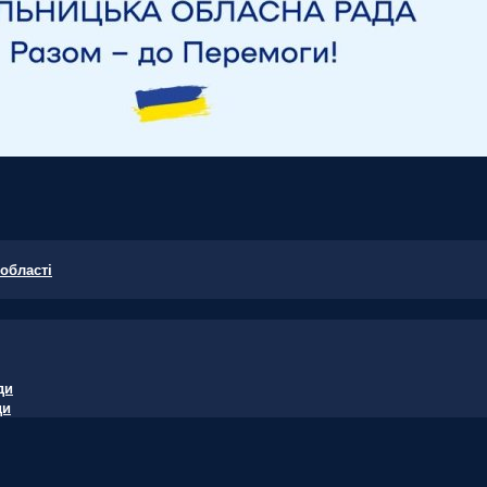
області
ди
ди