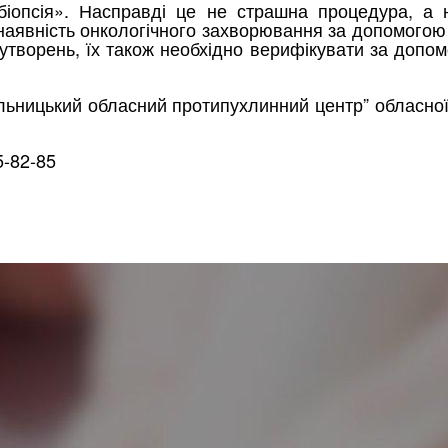
іопсія». Насправді це не страшна процедура, а н
наявність онкологічного захворювання за допомогою
оутворень, їх також необхідно верифікувати за допом
ельницький обласний протипухлинний центр” обласн
5-82-85