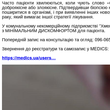
Часто пацієнти хвилюються, коли чують слово «б
доброякісне або злоякісне. Підтвердивши біопсією 
поширитися в організмі, і при виявленні інших нов
раку, який вимагає іншої стратегії лікування.
У комунальному некомерційному підприємстві “Хм
з МІНІМАЛЬНИМ ДИСКОМФОРТОМ для пацієнта.
Попередній запис на консультацію та огляд: 096-06
Звернення до реєстратури та самозапис у MEDICS:
https://medics.ua/users…