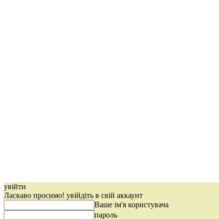
увійти
Ласкаво просимо! увійдіть в свій аккаунт
Ваше ім'я користувача
пароль