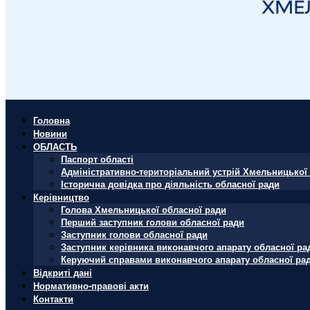
Головна
Новини
ОБЛАСТЬ
Паспорт області
Адміністративно-територіальний устрій Хмельницької 
Історична довідка про діяльність обласної ради
Керівництво
Голова Хмельницької обласної ради
Перший заступник голови обласної ради
Заступник голови обласної ради
Заступник керівника виконавчого апарату обласної ра
Керуючий справами виконавчого апарату обласної ра
Відкриті дані
Нормативно-правові акти
Контакти