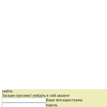
увійти
Ласкаво просимо! увійдіть в свій аккаунт
Ваше ім'я користувача
пароль