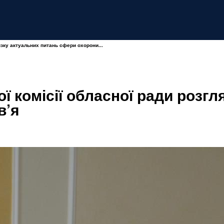
изку актуальних питань сфери охорони...
ї комісії обласної ради розг
в’я