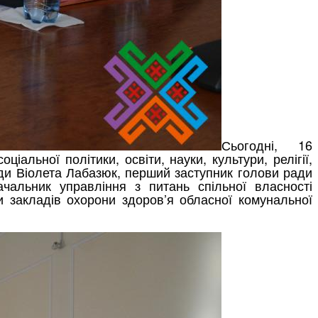
Сьогодні, 16
іальної політики, освіти, науки, культури, релігії,
ади Віолета Лабазюк, перший заступник голови ради
чальник управління з питань спільної власності
и закладів охорони здоров’я обласної комунальної