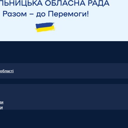
області
ди
ди