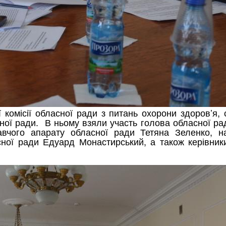
комісії обласної ради з питань охорони здоров’я, соц
асної ради. В ньому взяли участь голова обласної р
авчого апарату обласної ради Тетяна Зеленко, на
ної ради Едуард Монастирський, а також керівник