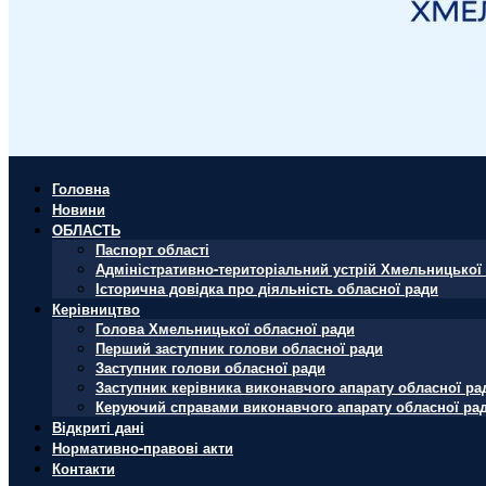
Головна
Новини
ОБЛАСТЬ
Паспорт області
Адміністративно-територіальний устрій Хмельницької 
Історична довідка про діяльність обласної ради
Керівництво
Голова Хмельницької обласної ради
Перший заступник голови обласної ради
Заступник голови обласної ради
Заступник керівника виконавчого апарату обласної ра
Керуючий справами виконавчого апарату обласної ра
Відкриті дані
Нормативно-правові акти
Контакти