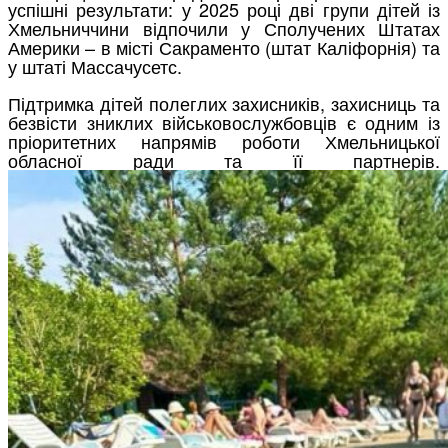
успішні результати: у 2025 році дві групи дітей із
Хмельниччини відпочили у Сполучених Штатах
Америки – в місті Сакраменто (штат Каліфорнія) та
у штаті Массачусетс.
Підтримка дітей полеглих захисників, захисниць та
безвісти зниклих військовослужбовців є одним із
пріоритетних напрямів роботи Хмельницької
обласної ради та її партнерів.