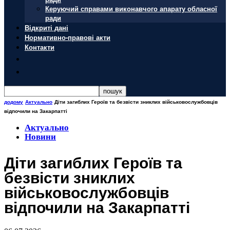
Керуючий справами виконавчого апарату обласної
ради
Відкриті дані
Нормативно-правові акти
Контакти
додому
Актуально
Діти загиблих Героїв та безвісти зниклих військовослужбовців
відпочили на Закарпатті
Актуально
Новини
Діти загиблих Героїв та
безвісти зниклих
військовослужбовців
відпочили на Закарпатті