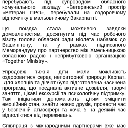
перебувають під супроводом обласного
комунального закладу «Ветеранський простір
«Ветеран ПРО», перебували на оздоровчому
відпочинку в мальовничому Закарпатті.
Ця поїздка стала можливою завдяки
домовленостям, досягнутим під час робочого
візиту голови обласної ради Віолета Лабазюк до
Вашингтону, та у рамках підписаного
Меморандуму про партнерство між Хмельницькою
обласною радою і неприбутковою організацією
«Together Ministry».
Упродовж тижня діти мали можливість
оздоровитися серед неповторної природи Карпат.
Для хлопців та дівчат була підготовлена насичена
програма, що поєднала активне дозвілля, творчі
заняття, цікаві екскурсії та психологічну підтримку.
Такі ініціативи допомагають дітям зміцнити
емоційний стан, знайти нових друзів, провести час
у безпечній атмосфері та хоча б на деякий час
відволіктися від переживань.
Співпраця з міжнародними партнерами вже має