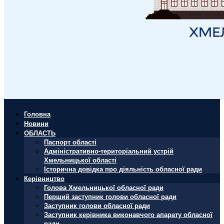
Головна
Новини
ОБЛАСТЬ
Паспорт області
Адміністративно-територіальний устрій
Хмельницької області
Історична довідка про діяльність обласної ради
Керівництво
Голова Хмельницької обласної ради
Перший заступник голови обласної ради
Заступник голови обласної ради
Заступник керівника виконавчого апарату обласної
ради