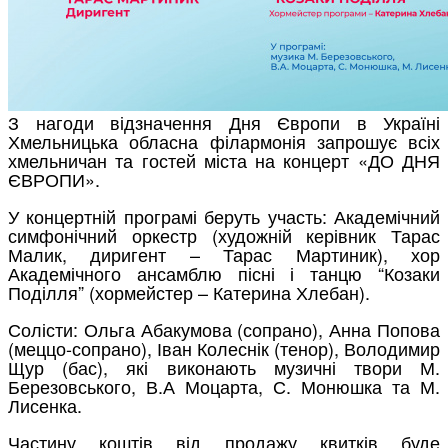
З нагоди відзначення Дня Європи в Україні
Хмельницька обласна філармонія запрошує всіх
хмельничан та гостей міста на концерт «ДО ДНЯ
ЄВРОПИ».
У концертній програмі беруть участь: Академічний
симфонічний оркестр (художній керівник Тарас
Малик, диригент – Тарас Мартиник), хор
Академічного ансамблю пісні і танцю “Козаки
Поділля” (хормейстер – Катерина Хлебан).
Солісти: Ольга Абакумова (сопрано), Анна Попова
(меццо-сопрано), Іван Колеснік (тенор), Володимир
Щур (бас), які виконають музичні твори М.
Березовського, В.А Моцарта, С. Монюшка та М.
Лисенка.
Частину коштів від продажу квитків буде