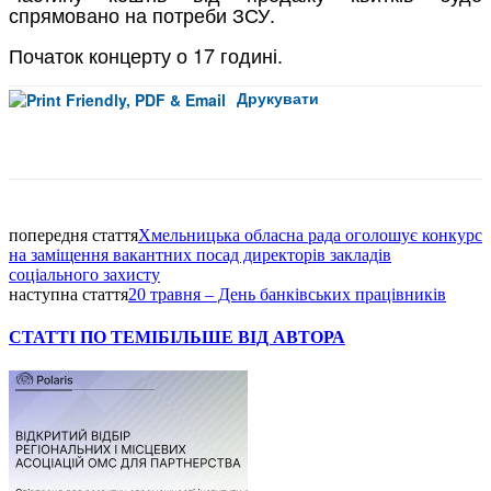
спрямовано на потреби ЗСУ.
Початок концерту о 17 годині.
Друкувати
Facebook
попередня стаття
Хмельницька обласна рада оголошує конкурс
на заміщення вакантних посад директорів закладів
соціального захисту
наступна стаття
20 травня – День банківських працівників
СТАТТІ ПО ТЕМІ
БІЛЬШЕ ВІД АВТОРА