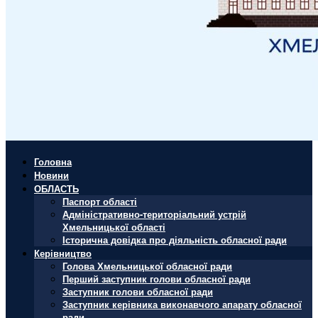
Головна
Новини
ОБЛАСТЬ
Паспорт області
Адміністративно-територіальний устрій
Хмельницької області
Історична довідка про діяльність обласної ради
Керівництво
Голова Хмельницької обласної ради
Перший заступник голови обласної ради
Заступник голови обласної ради
Заступник керівника виконавчого апарату обласної
ради