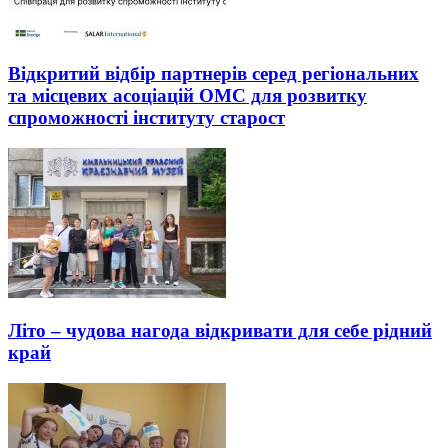
Відкритий відбір партнерів серед регіональних
та місцевих асоціацій ОМС для розвитку
спроможності інституту старост
Літо – чудова нагода відкривати для себе рідний
край