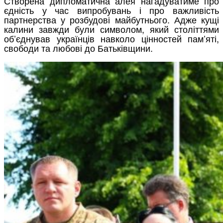
Створена дипломатична алея нагадуватиме про
єдність у час випробувань і про важливість
партнерства у розбудові майбутнього. Адже кущі
калини завжди були символом, який століттями
об’єднував українців навколо цінностей пам’яті,
свободи та любові до Батьківщини.