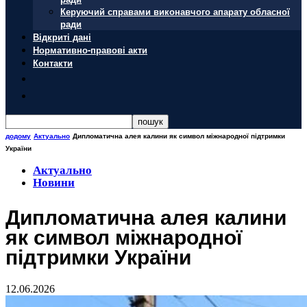
Керуючий справами виконавчого апарату обласної
ради
Відкриті дані
Нормативно-правові акти
Контакти
додому
Актуально
Дипломатична алея калини як символ міжнародної підтримки
України
Актуально
Новини
Дипломатична алея калини
як символ міжнародної
підтримки України
12.06.2026