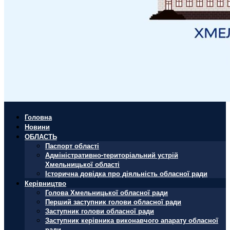
Головна
Новини
ОБЛАСТЬ
Паспорт області
Адміністративно-територіальний устрій
Хмельницької області
Історична довідка про діяльність обласної ради
Керівництво
Голова Хмельницької обласної ради
Перший заступник голови обласної ради
Заступник голови обласної ради
Заступник керівника виконавчого апарату обласної
ради