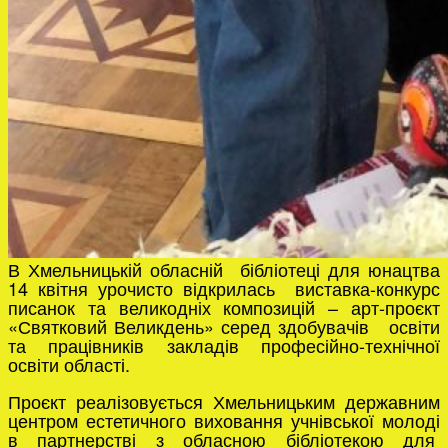
В Хмельницькій обласній бібліотеці для юнацтва
14 квітня урочисто відкрилась виставка-конкурс
писанок та великодніх композицій – арт-проєкт
«Святковий Великдень» серед здобувачів освіти
та працівників закладів професійно-технічної
освіти області.
Проєкт реалізовується Хмельницьким державним
центром естетичного виховання учнівської молоді
в партнерстві з обласною бібліотекою для