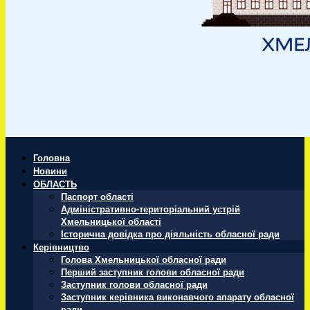
Головна
Новини
ОБЛАСТЬ
Паспорт області
Адміністративно-територіальний устрій
Хмельницької області
Історична довідка про діяльність обласної ради
Керівництво
Голова Хмельницької обласної ради
Перший заступник голови обласної ради
Заступник голови обласної ради
Заступник керівника виконавчого апарату обласної
ради