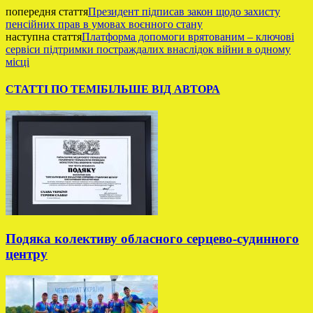
попередня стаття
Президент підписав закон щодо захисту
пенсійних прав в умовах воєнного стану
наступна стаття
Платформа допомоги врятованим – ключові
сервіси підтримки постраждалих внаслідок війни в одному
місці
СТАТТІ ПО ТЕМІ
БІЛЬШЕ ВІД АВТОРА
Подяка колективу обласного серцево-судинного
центру