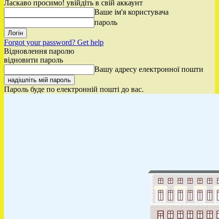
Ласкаво просимо! увійдіть в свій аккаунт
Ваше ім'я користувача
пароль
Forgot your password? Get help
Відновлення паролю
відновити пароль
Вашу адресу електронної пошти
Пароль буде по електронній пошті до вас.