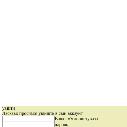
увійти
Ласкаво просимо! увійдіть в свій аккаунт
Ваше ім'я користувача
пароль