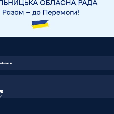
області
ди
ди