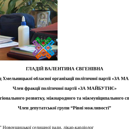
ГЛАДІЙ ВАЛЕНТИНА ЄВГЕНІВНА
д Хмельницької обласної організації
політичної партії
«
ЗА М
Член фракції
політичної партії «ЗА МАЙБУТНЄ»
регіонального розвитку, міжнародного та міжмуніципального с
Член депутатської групи “Рівні можливості”
 Новоушицької селищної ради, лікар-кардіолог