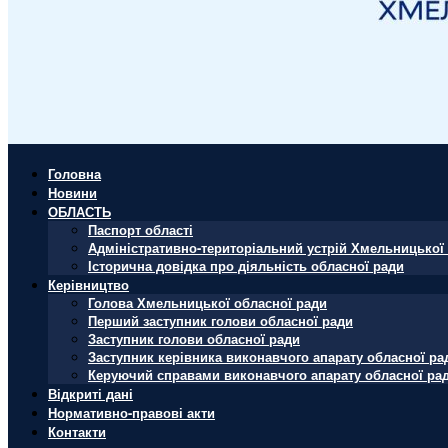
Головна
Новини
ОБЛАСТЬ
Паспорт області
Адміністративно-територіальний устрій Хмельницької 
Історична довідка про діяльність обласної ради
Керівництво
Голова Хмельницької обласної ради
Перший заступник голови обласної ради
Заступник голови обласної ради
Заступник керівника виконавчого апарату обласної ра
Керуючий справами виконавчого апарату обласної ра
Відкриті дані
Нормативно-правові акти
Контакти