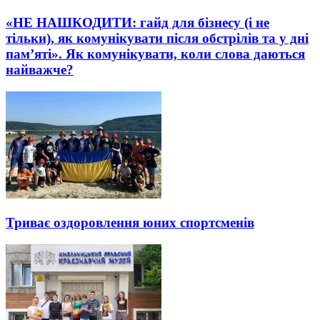
«НЕ НАШКОДИТИ: гайд для бізнесу (і не
тільки), як комунікувати після обстрілів та у дні
пам’яті». Як комунікувати, коли слова даються
найважче?
Триває оздоровлення юних спортсменів