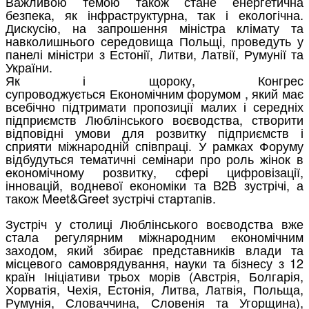
Важливою темою також стане енергетична
безпека, як інфраструктурна, так і екологічна.
Дискусію, на запрошення міністра клімату та
навколишнього середовища Польщі, проведуть у
панелі міністри з Естонії, Литви, Латвії, Румунії та
України.
Як і щороку, Конгрес
супроводжується Економічним форумом , який має
всебічно підтримати пропозиції малих і середніх
підприємств Люблінського воєводства, створити
відповідні умови для розвитку підприємств і
сприяти міжнародній співпраці. У рамках Форуму
відбудуться тематичні семінари про роль жінок в
економічному розвитку, сфері цифровізації,
інновацій, водневої економіки та B2B зустрічі, а
також Meet&Greet зустрічі стартапів.
Зустріч у столиці Люблінського воєводства вже
стала регулярним міжнародним економічним
заходом, який збирає представників влади та
місцевого самоврядування, науки та бізнесу з 12
країн Ініціативи трьох морів (Австрія, Болгарія,
Хорватія, Чехія, Естонія, Литва, Латвія, Польща,
Румунія, Словаччина, Словенія та Угорщина),