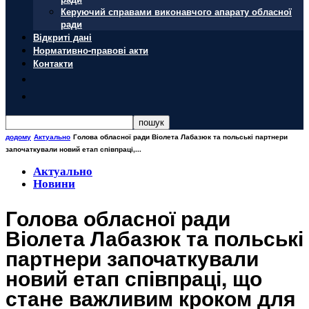
Керуючий справами виконавчого апарату обласної
ради
Відкриті дані
Нормативно-правові акти
Контакти
додому
Актуально
Голова обласної ради Віолета Лабазюк та польські партнери
започаткували новий етап співпраці,...
Актуально
Новини
Голова обласної ради
Віолета Лабазюк та польські
партнери започаткували
новий етап співпраці, що
стане важливим кроком для