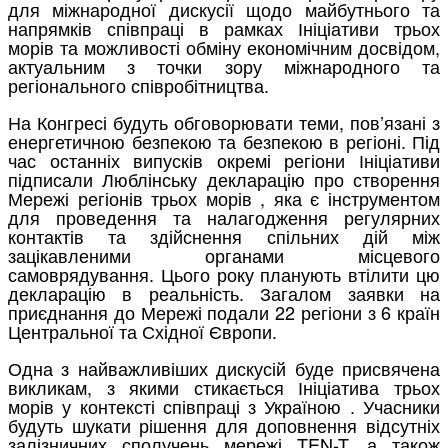
для міжнародної дискусії щодо майбутнього та
напрямків співпраці в рамках Ініціативи трьох
морів та можливості обміну економічним досвідом,
актуальним з точки зору міжнародного та
регіонального співробітництва.
На Конгресі будуть обговорювати теми, пов’язані з
енергетичною безпекою та безпекою в регіоні. Під
час останніх випусків окремі регіони Ініціативи
підписали Люблінську декларацію про створення
Мережі регіонів трьох морів , яка є інструментом
для проведення та налагодження регулярних
контактів та здійснення спільних дій між
зацікавленими органами місцевого
самоврядування. Цього року планують втілити цю
декларацію в реальність. Загалом заявки на
приєднання до Мережі подали 22 регіони з 6 країн
Центральної та Східної Європи.
Одна з найважливіших дискусій буде присвячена
викликам, з якими стикається Ініціатива трьох
морів у контексті співпраці з Україною . Учасники
будуть шукати рішення для доповнення відсутніх
залізничних сполучень мережі TEN-T, а також