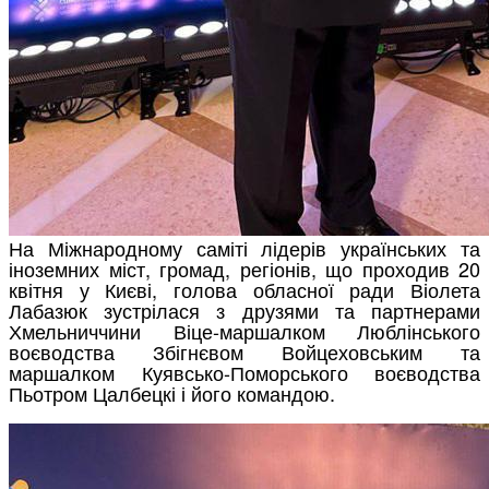
На Міжнародному саміті лідерів українських та
іноземних міст, громад, регіонів, що проходив 20
квітня у Києві, голова обласної ради Віолета
Лабазюк зустрілася з друзями та партнерами
Хмельниччини Віце-маршалком Люблінського
воєводства Збігнєвом Войцеховським та
маршалком Куявсько-Поморського воєводства
Пьотром Цалбецкі і його командою.