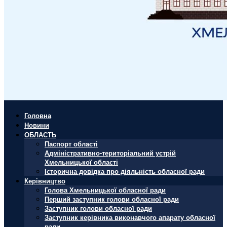
Головна
Новини
ОБЛАСТЬ
Паспорт області
Адміністративно-територіальний устрій
Хмельницької області
Історична довідка про діяльність обласної ради
Керівництво
Голова Хмельницької обласної ради
Перший заступник голови обласної ради
Заступник голови обласної ради
Заступник керівника виконавчого апарату обласної
ради