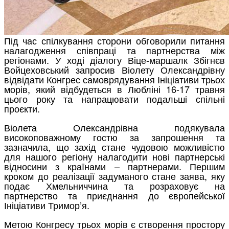
Під час спілкування сторони обговорили питання
налагодження співпраці та партнерства між
регіонами. У ході діалогу Віце-маршалк Збігнєв
Войцеховський запросив Віолету Олександрівну
відвідати Конгрес самоврядування Ініціативи трьох
морів, який відбудеться в Любліні 16-17 травня
цього року та напрацювати подальші спільні
проєкти.
Віолета Олександрівна подякувала
високоповажному гостю за запрошення та
зазначила, що захід стане чудовою можливістю
для нашого регіону налагодити нові партнерські
відносини з країнами – партнерами. Першим
кроком до реалізації задуманого стане заява, яку
подає Хмельниччина та розраховує на
партнерство та приєднання до європейської
Ініціативи Тримор’я.
Метою Конгресу трьох морів є створення простору