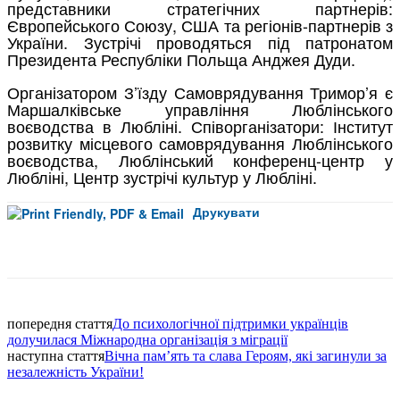
представники стратегічних партнерів:
Європейського Союзу, США та регіонів-партнерів з
України. Зустрічі проводяться під патронатом
Президента Республіки Польща Анджея Дуди.
Організатором З’їзду Самоврядування Тримор’я є
Маршалківське управління Люблінського
воєводства в Любліні. Співорганізатори: Інститут
розвитку місцевого самоврядування Люблінського
воєводства, Люблінський конференц-центр у
Любліні, Центр зустрічі культур у Любліні.
Друкувати
Facebook
попередня стаття
До психологічної підтримки українців
долучилася Міжнародна організація з міграції
наступна стаття
Вічна пам’ять та слава Героям, які загинули за
незалежність України!