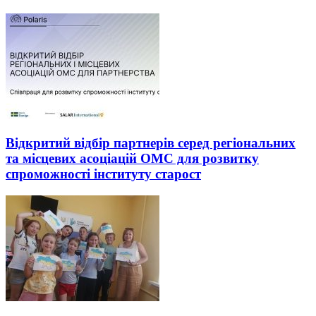
Відкритий відбір партнерів серед регіональних
та місцевих асоціацій ОМС для розвитку
спроможності інституту старост