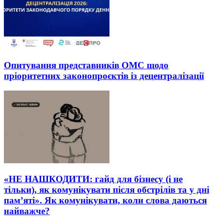
Опитування представників ОМС щодо
пріоритетних законопроєктів із децентралізації
«НЕ НАШКОДИТИ: гайд для бізнесу (і не
тільки), як комунікувати після обстрілів та у дні
пам’яті». Як комунікувати, коли слова даються
найважче?