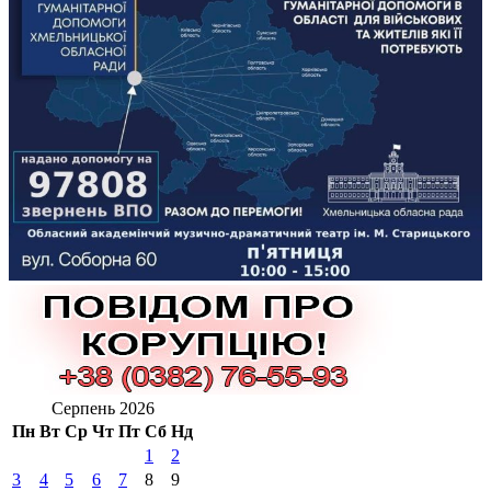
Серпень 2026
Пн
Вт
Ср
Чт
Пт
Сб
Нд
1
2
3
4
5
6
7
8
9