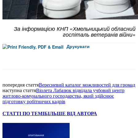
За інформацією КНП «Хмельницький обласний
госпіталь ветеранів війни»
Друкувати
Facebook
попередня стаття
Вересневий каталог можливостей для громад
наступна стаття
Віолета Лабазюк відвідала учбовий центр
житлово-комунального господарства, який здійснює
підготовку робітничих кадрів
СТАТТІ ПО ТЕМІ
БІЛЬШЕ ВІД АВТОРА