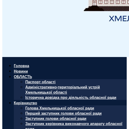
Головна
Новини
ОБЛАСТЬ
Паспорт області
Адміністративно-територіальний устрій
Хмельницької області
Історична довідка про діяльність обласної ради
Керівництво
Голова Хмельницької обласної ради
Перший заступник голови обласної ради
Заступник голови обласної ради
Заступник керівника виконавчого апарату обласної
ради