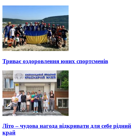
Триває оздоровлення юних спортсменів
Літо – чудова нагода відкривати для себе рідний
край