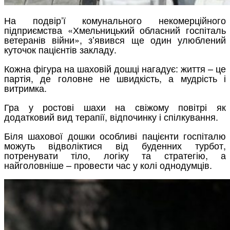
На подвір’ї комунального некомерційного
підприємства «Хмельницький обласний госпіталь
ветеранів війни», зʼявився ще один улюблений
куточок пацієнтів закладу.
Кожна фігура на шаховій дошці нагадує: життя – це
партія, де головне не швидкість, а мудрість і
витримка.
Гра у ростові шахи на свіжому повітрі як
додатковий вид терапії, відпочинку і спілкування.
Біля шахової дошки особливі пацієнти госпіталю
можуть відволіктися від буденних турбот,
потренувати тіло, логіку та стратегію, а
найголовніше – провести час у колі однодумців.