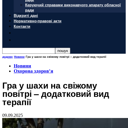
Керуючий справами виконавчого апарату обласної
ради
Відкриті дані
Нормативно-правові акти
Контакти
додому
Новини
Гра у шахи на свіжому повітрі – додатковий вид терапії
Новини
Охорона здоров’я
Гра у шахи на свіжому
повітрі – додатковий вид
терапії
09.09.2025