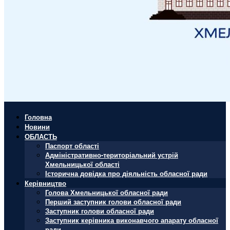
Головна
Новини
ОБЛАСТЬ
Паспорт області
Адміністративно-територіальний устрій
Хмельницької області
Історична довідка про діяльність обласної ради
Керівництво
Голова Хмельницької обласної ради
Перший заступник голови обласної ради
Заступник голови обласної ради
Заступник керівника виконавчого апарату обласної
ради