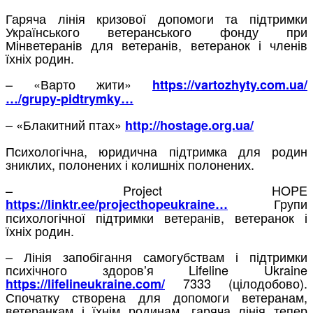
Гаряча лінія кризової допомоги та підтримки
Українського ветеранського фонду при
Мінветеранів для ветеранів, ветеранок і членів
їхніх родин.
– «Варто жити»
https://vartozhyty.com.ua/
…/grupy-pidtrymky…
– «Блакитний птах»
http://hostage.org.ua/
Психологічна, юридична підтримка для родин
зниклих, полонених і колишніх полонених.
– Project HOPE
Групи
https://linktr.ee/projecthopeukraine…
психологічної підтримки ветеранів, ветеранок і
їхніх родин.
– Лінія запобігання самогубствам і підтримки
психічного здоровʼя Lifeline Ukraine
7333 (цілодобово).
https://lifelineukraine.com/
Спочатку створена для допомоги ветеранам,
ветеранкам і їхнім родинам, гаряча лінія тепер