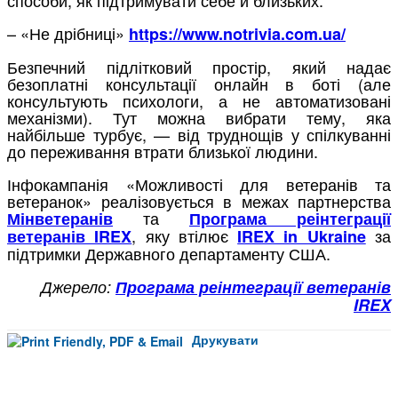
– «Не дрібниці»
https://www.notrivia.com.ua/
Безпечний підлітковий простір, який надає
безоплатні консультації онлайн в боті (але
консультують психологи, а не автоматизовані
механізми). Тут можна вибрати тему, яка
найбільше турбує, — від труднощів у спілкуванні
до переживання втрати близької людини.
Інфокампанія «Можливості для ветеранів та
ветеранок» реалізовується в межах партнерства
та
Мінветеранів
Програма реінтеграції
, яку втілює
за
ветеранів IREX
IREX in Ukraine
підтримки Державного департаменту США.
Джерело:
Програма реінтеграції ветеранів
IREX
Друкувати
Facebook