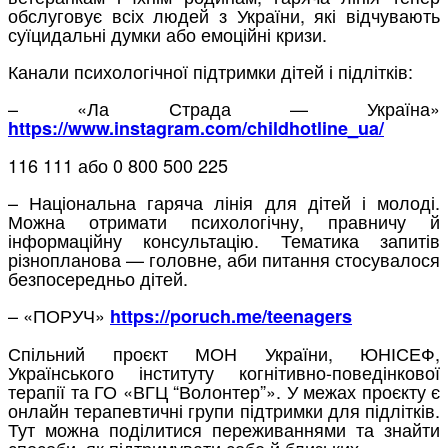
обслуговує всіх людей з України, які відчувають
суїцидальні думки або емоційні кризи.
Канали психологічної підтримки дітей і підлітків:
– «Ла Страда — Україна»
https://www.instagram.com/childhotline_ua/
116 111 або 0 800 500 225
– Національна гаряча лінія для дітей і молоді.
Можна отримати психологічну, правничу й
інформаційну консультацію. Тематика запитів
різнопланова — головне, аби питання стосувалося
безпосередньо дітей.
– «ПОРУЧ»
https://poruch.me/teenagers
Спільний проєкт МОН України, ЮНІСЕФ,
Українського інституту когнітивно-поведінкової
терапії та ГО «ВГЦ “Волонтер”». У межах проєкту є
онлайн терапевтичні групи підтримки для підлітків.
Тут можна поділитися переживаннями та знайти
способи, як підтримувати себе й близьких.