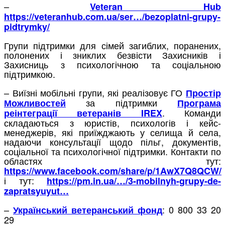
–
Veteran Hub
https://veteranhub.com.ua/ser…/bezoplatni-grupy-
pidtrymky/
Групи підтримки для сімей загиблих, поранених,
полонених і зниклих безвісти Захисників і
Захисниць з психологічною та соціальною
підтримкою.
– Виїзні мобільні групи, які реалізовує ГО
Простір
за підтримки
Можливостей
Програма
. Команди
реінтеграції ветеранів IREX
складаються з юристів, психологів і кейс-
менеджерів, які приїжджають у селища й села,
надаючи консультації щодо пільг, документів,
соціальної та психологічної підтримки. Контакти по
областях тут:
https://www.facebook.com/share/p/1AwX7Q8QCW/
і тут:
https://pm.in.ua/…/3-mobilnyh-grupy-de-
zapratsyuyut…
–
: 0 800 33 20
Український ветеранський фонд
29