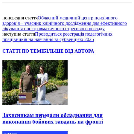
попередня стаття
Обласний медичний центр психічного
здоров’я – учасник клінічного дослідження для ефективного
лікування посттравматичного стресового розладу
наступна стаття
Проводиться реєстрація педагогічних
працівників на навчання за субвенцією 2025
СТАТТІ ПО ТЕМІ
БІЛЬШЕ ВІД АВТОРА
Захисникам передали обладнання для
виконання бойових завдань на фронті