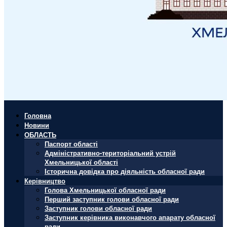
Головна
Новини
ОБЛАСТЬ
Паспорт області
Адміністративно-територіальний устрій
Хмельницької області
Історична довідка про діяльність обласної ради
Керівництво
Голова Хмельницької обласної ради
Перший заступник голови обласної ради
Заступник голови обласної ради
Заступник керівника виконавчого апарату обласної
ради