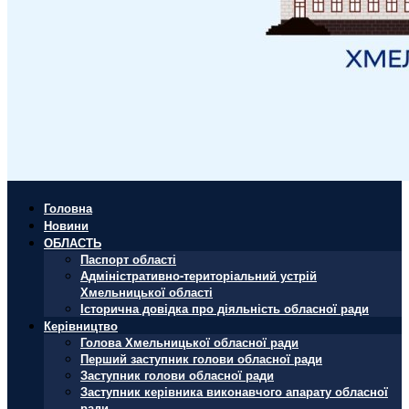
Головна
Новини
ОБЛАСТЬ
Паспорт області
Адміністративно-територіальний устрій
Хмельницької області
Історична довідка про діяльність обласної ради
Керівництво
Голова Хмельницької обласної ради
Перший заступник голови обласної ради
Заступник голови обласної ради
Заступник керівника виконавчого апарату обласної
ради