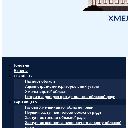
Головна
Новини
ОБЛАСТЬ
Паспорт області
Адміністративно-територіальний устрій
Хмельницької області
Історична довідка про діяльність обласної ради
Керівництво
Голова Хмельницької обласної ради
Перший заступник голови обласної ради
Заступник голови обласної ради
Заступник керівника виконавчого апарату обласної
ради