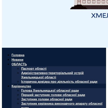
Головна
Новини
ОБЛАСТЬ
Паспорт області
Адміністративно-територіальний устрій
Хмельницької області
Історична довідка про діяльність обласної ради
Керівництво
Голова Хмельницької обласної ради
Перший заступник голови обласної ради
Заступник голови обласної ради
Заступник керівника виконавчого апарату обласної
ради