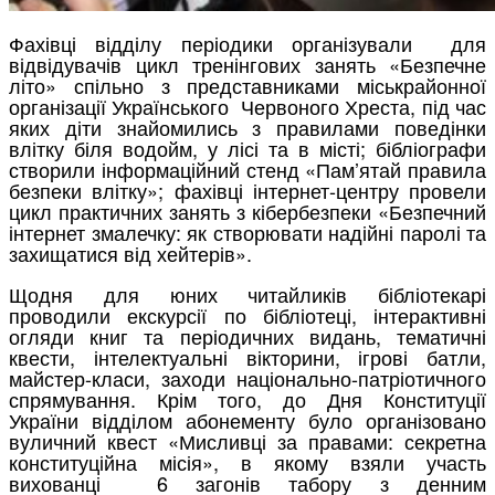
Фахівці відділу періодики організували для
відвідувачів цикл тренінгових занять «Безпечне
літо» спільно з представниками міськрайонної
організації Українського Червоного Хреста, під час
яких діти знайомились з правилами поведінки
влітку біля водойм, у лісі та в місті; бібліографи
створили інформаційний стенд «Пам’ятай правила
безпеки влітку»; фахівці інтернет-центру провели
цикл практичних занять з кібербезпеки «Безпечний
інтернет змалечку: як створювати надійні паролі та
захищатися від хейтерів».
Щодня для юних читайликів бібліотекарі
проводили екскурсії по бібліотеці, інтерактивні
огляди книг та періодичних видань, тематичні
квести, інтелектуальні вікторини, ігрові батли,
майстер-класи, заходи національно-патріотичного
спрямування. Крім того, до Дня Конституції
України відділом абонементу було організовано
вуличний квест «Мисливці за правами: секретна
конституційна місія», в якому взяли участь
вихованці 6 загонів табору з денним