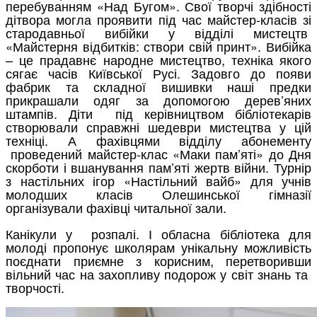
перебуванням «Над Бугом». Свої творчі здібності
дітвора могла проявити під час майстер-класів зі
стародавньої вибійки у відділі мистецтв
«Майстерня відбитків: створи свій принт». Вибійка
– це прадавнє народне мистецтво, техніка якого
сягає часів Київської Русі. Задовго до появи
фабрик та складної вишивки наші предки
прикрашали одяг за допомогою дерев’яних
штампів. Діти під керівництвом бібліотекарів
створювали справжні шедеври мистецтва у цій
техніці. А фахівцями відділу абонементу
проведений майстер-клас «Маки пам’яті» до Дня
скорботи і вшанування пам’яті жертв війни. Турнір
з настільних ігор «Настільний вайб» для учнів
молодших класів Олешинської гімназії
організували фахівці читальної зали.
Канікули у розпалі. І обласна бібліотека для
молоді пропонує школярам унікальну можливість
поєднати приємне з корисним, перетворивши
вільний час на захопливу подорож у світ знань та
творчості.