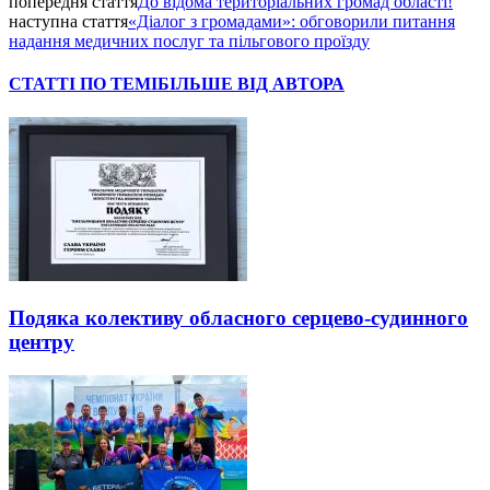
попередня стаття
До відома територіальних громад області!
наступна стаття
«Діалог з громадами»: обговорили питання
надання медичних послуг та пільгового проїзду
СТАТТІ ПО ТЕМІ
БІЛЬШЕ ВІД АВТОРА
Подяка колективу обласного серцево-судинного
центру