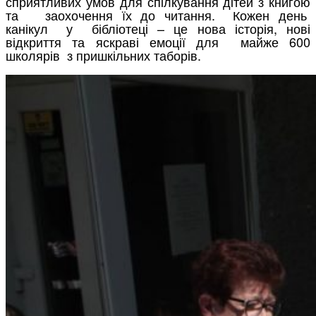
сприятливих умов для спілкування дітей з книгою
та заохочення їх до читання. Кожен день
канікул у бібліотеці – це нова історія, нові
відкриття та яскраві емоції для майже 600
школярів з пришкільних таборів.