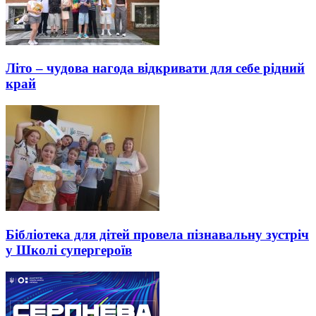
Літо – чудова нагода відкривати для себе рідний
край
Бібліотека для дітей провела пізнавальну зустріч
у Школі супергероїв