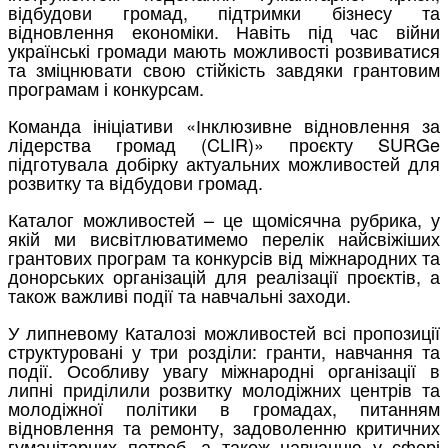
відбудови громад, підтримки бізнесу та
відновлення економіки. Навіть під час війни
українські громади мають можливості розвиватися
та зміцнювати свою стійкість завдяки грантовим
програмам і конкурсам.
Команда ініціативи «Інклюзивне відновлення за
лідерства громад (CLIR)» проєкту SURGe
підготувала добірку актуальних можливостей для
розвитку та відбудови громад.
Каталог можливостей – це щомісячна рубрика, у
якій ми висвітлюватимемо перелік найсвіжіших
грантових програм та конкурсів від міжнародних та
донорських організацій для реалізації проєктів, а
також важливі події та навчальні заходи.
У липневому Каталозі можливостей всі пропозиції
структуровані у три розділи: гранти, навчання та
події. Особливу увагу міжнародні організації в
липні приділили розвитку молодіжних центрів та
молодіжної політики в громадах, питанням
відновлення та ремонту, задоволенню критичних
гуманітарних потреб, а також навчанню у сфері