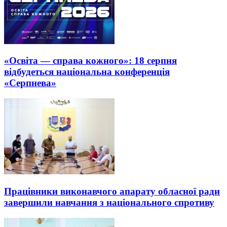
«Освіта — справа кожного»: 18 серпня
відбудеться національна конференція
«Серпнева»
Працівники виконавчого апарату обласної ради
завершили навчання з національного спротиву