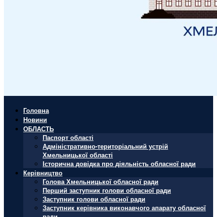
Головна
Новини
ОБЛАСТЬ
Паспорт області
Адміністративно-територіальний устрій
Хмельницької області
Історична довідка про діяльність обласної ради
Керівництво
Голова Хмельницької обласної ради
Перший заступник голови обласної ради
Заступник голови обласної ради
Заступник керівника виконавчого апарату обласної
ради