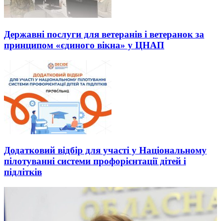
Державні послуги для ветеранів і ветеранок за
принципом «єдиного вікна» у ЦНАП
Додатковий відбір для участі у Національному
пілотуванні системи профорієнтації дітей і
підлітків