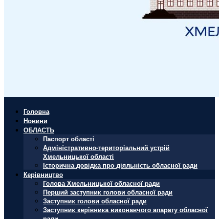
Головна
Новини
ОБЛАСТЬ
Паспорт області
Адміністративно-територіальний устрій
Хмельницької області
Історична довідка про діяльність обласної ради
Керівництво
Голова Хмельницької обласної ради
Перший заступник голови обласної ради
Заступник голови обласної ради
Заступник керівника виконавчого апарату обласної
ради