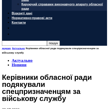
Керуючий справами виконавчого апарату обласної
ради
Відкриті дані
Нормативно-правові акти
Контакти
додому
Актуально
Керівники обласної ради подякували спецпризначенцям за
військову службу
Актуально
Новини
Керівники обласної ради
подякували
спецпризначенцям за
військову службу