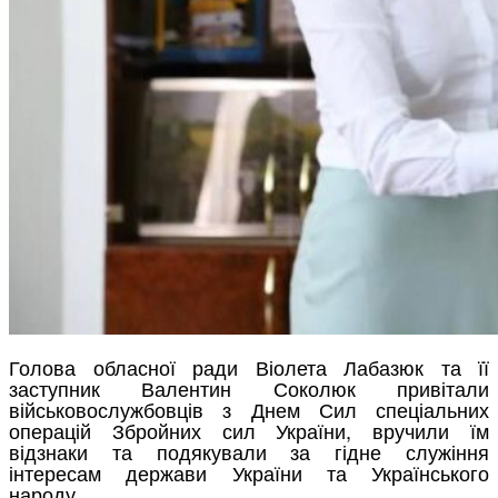
Голова обласної ради Віолета Лабазюк та її
заступник Валентин Соколюк привітали
військовослужбовців з Днем Сил спеціальних
операцій Збройних сил України, вручили їм
відзнаки та подякували за гідне служіння
інтересам держави України та Українського
народу.