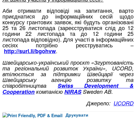
Аби отримати відповіді на запитання, варто
приєднатися до інформаційних сесій щодо
конкурсу грантових заявок, які будуть організовані
25 та 26 листопада (зареєструватися слід до 12
години 22 листопада та до 12 години 25
листопада відповідно). Для участі в інформаційних
сесіях потрібно реєструватись –
.
http://surl.li/bgohvw
Швейцарсько-український проєкт «Згуртованість
та регіональний розвиток України», UCORD,
втілюється за підтримки Швейцарії через
Швейцарську агенцію розвитку та
співробітництва
Swiss Development &
Cooperation
компанією
NIRAS
Sweden AB.
Джерело:
UCORD
Друкувати
Facebook