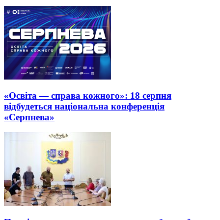
«Освіта — справа кожного»: 18 серпня
відбудеться національна конференція
«Серпнева»