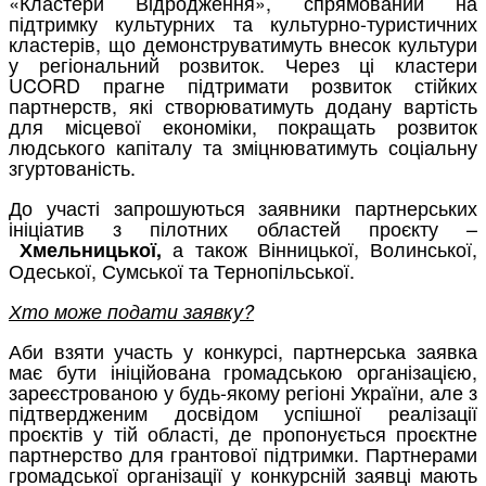
«Кластери Відродження», спрямований на
підтримку культурних та культурно-туристичних
кластерів, що демонструватимуть внесок культури
у регіональний розвиток. Через ці кластери
UCORD прагне підтримати розвиток стійких
партнерств, які створюватимуть додану вартість
для місцевої економіки, покращать розвиток
людського капіталу та зміцнюватимуть соціальну
згуртованість.
До участі запрошуються заявники партнерських
ініціатив з пілотних областей проєкту –
а також Вінницької, Волинської,
Хмельницької,
Одеської, Сумської та Тернопільської.
Хто може подати заявку?
Аби взяти участь у конкурсі, партнерська заявка
має бути ініційована громадською організацією,
зареєстрованою у будь-якому регіоні України, але з
підтвердженим досвідом успішної реалізації
проєктів у тій області, де пропонується проєктне
партнерство для грантової підтримки. Партнерами
громадської організації у конкурсній заявці мають