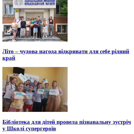
Літо – чудова нагода відкривати для себе рідний
край
Бібліотека для дітей провела пізнавальну зустріч
у Школі супергероїв