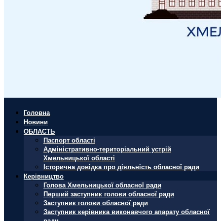
Головна
Новини
ОБЛАСТЬ
Паспорт області
Адміністративно-територіальний устрій
Хмельницької області
Історична довідка про діяльність обласної ради
Керівництво
Голова Хмельницької обласної ради
Перший заступник голови обласної ради
Заступник голови обласної ради
Заступник керівника виконавчого апарату обласної
ради