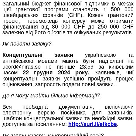
Загальний бюджет фінансової підтримки в межах
цієї грантової програми становить 1 500 000
швейцарських франків (CHF). Кожен грантовий
проєкт, переможець конкурсу може отримати
фінансування від 80 000 CHF до 250 000 CHF
залежно від його обсягів та очікуваних результатів.
Як подати заявку?
українською та
Концептуальні заявки
англійською мовами мають бути надіслані на
ucord@niras.se не пізніше 23:59 за київським
часом
Заявників, чиї
22 грудня 2024 року.
концептуальні заявки успішно пройдуть процес
оцінювання, запросять подати повні заявки.
Де я можу знайти більше інформації?
Вся необхідна документація, включаючи
електронну версію посібника для заявників,
шаблон концептуальної заявки та необхідні заяви,
доступна за посиланням:
.
http://surl.li/efkcbe
Як взяти участь у інформаційній сесії?