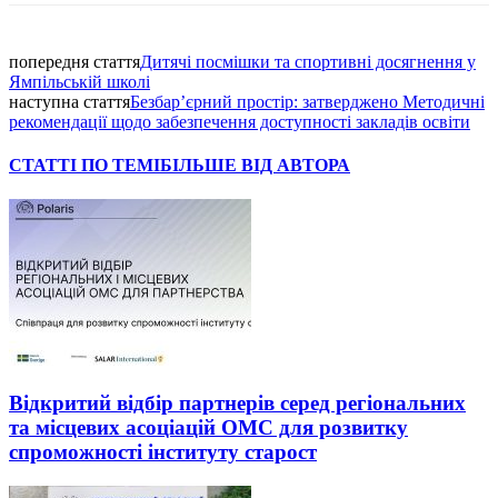
попередня стаття
Дитячі посмішки та спортивні досягнення у
Ямпільській школі
наступна стаття
Безбар’єрний простір: затверджено Методичні
рекомендації щодо забезпечення доступності закладів освіти
СТАТТІ ПО ТЕМІ
БІЛЬШЕ ВІД АВТОРА
Відкритий відбір партнерів серед регіональних
та місцевих асоціацій ОМС для розвитку
спроможності інституту старост