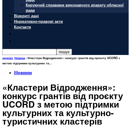
Керуючий справами виконавчого апарату обласної
ради
Відкриті дані
Нормативно-правові акти
Контакти
додому
Новини
«Кластери Відродження»: конкурс грантів від проєкту UCORD з
метою підтримки культурних та...
Новини
«Кластери Відродження»:
конкурс грантів від проєкту
UCORD з метою підтримки
культурних та культурно-
туристичних кластерів