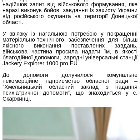
надійшов запит від військового формування, яке
наразі виконує бойовi завдання iз захисту України
вiд росiйського окупанта на території Донецької
областi.
У зв’язку із нагальною потребою у покращеннi
матерiально-технiчного забезпечення для бiльш
якiсного виконання поставлених завдань,
військова частина просила надати їм, в якості
благодійної допомоги, зарядні унiверсальні станцiї
Jackery Ехрlоrеr 1000 рrо EU.
До допомоги долучилося комунальне
некомерційне підприємство обласної ради –
“Хмельницький обласний заклад з надання
психіатричної допомоги”, що знаходиться у с.
Скаржинці.