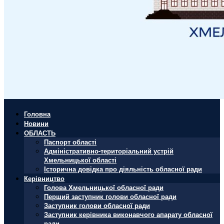
Головна
Новини
ОБЛАСТЬ
Паспорт області
Адміністративно-територіальний устрій
Хмельницької області
Історична довідка про діяльність обласної ради
Керівництво
Голова Хмельницької обласної ради
Перший заступник голови обласної ради
Заступник голови обласної ради
Заступник керівника виконавчого апарату обласної
ради