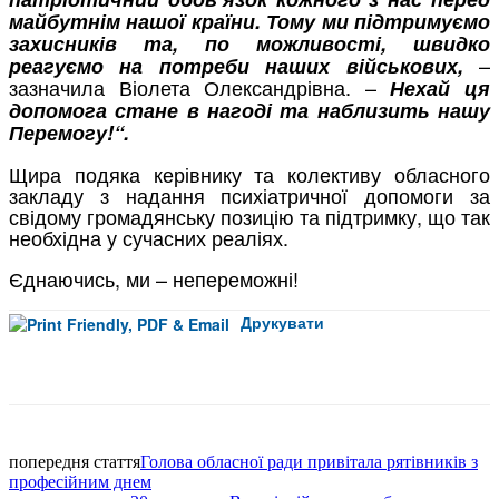
майбутнім нашої країни. Тому ми підтримуємо
захисників та, по можливості, швидко
–
реагуємо на потреби наших військових,
зазначила Віолета Олександрівна. –
Нехай ця
допомога стане в нагоді та наблизить нашу
Перемогу!
“.
Щира подяка керівнику та колективу обласного
закладу з надання психіатричної допомоги за
свідому громадянську позицію та підтримку, що так
необхідна у сучасних реаліях.
Єднаючись, ми – непереможні!
Друкувати
Facebook
попередня стаття
Голова обласної ради привітала рятівників з
професійним днем