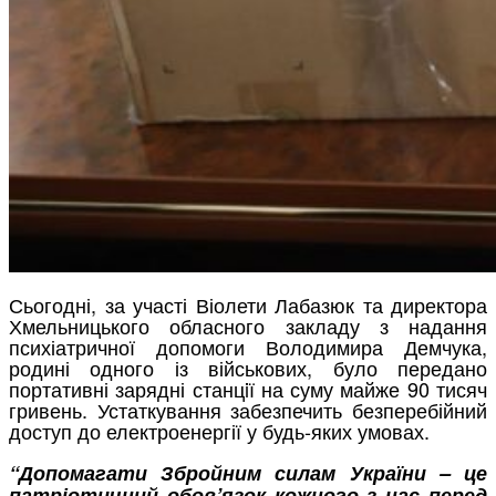
Сьогодні, за участі Віолети Лабазюк та директора
Хмельницького обласного закладу з надання
психіатричної допомоги Володимира Демчука,
родині одного із військових, було передано
портативні зарядні станцiї на суму майже 90 тисяч
гривень. Устаткування забезпечить безперебійний
доступ до електроенергії у будь-яких умовах.
“Допомагати Збройним силам України – це
патріотичний обов’язок кожного з нас перед