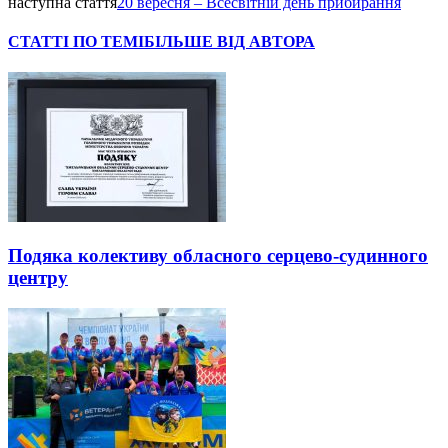
наступна стаття
20 вересня – Всесвітній день прибирання
СТАТТІ ПО ТЕМІ
БІЛЬШЕ ВІД АВТОРА
Подяка колективу обласного серцево-судинного
центру