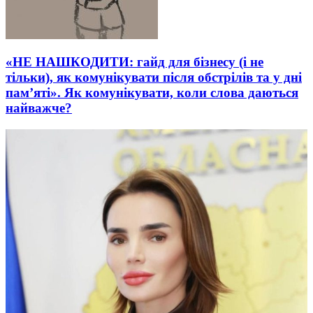
«НЕ НАШКОДИТИ: гайд для бізнесу (і не
тільки), як комунікувати після обстрілів та у дні
пам’яті». Як комунікувати, коли слова даються
найважче?