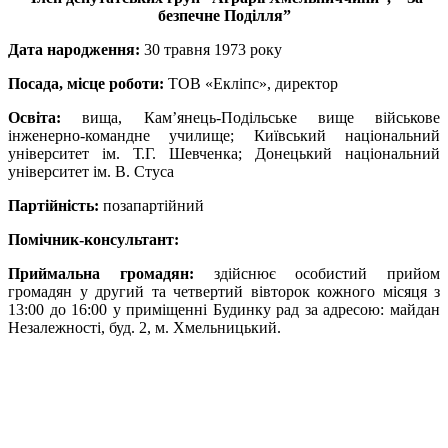
безпечне Поділля”
Дата народження:
30 травня 1973 року
Посада, місце роботи:
ТОВ «Екліпс», директор
Освіта:
вища, Кам’янець-Подільське вище військове
інженерно-командне училище; Київський національний
університет ім. Т.Г. Шевченка; Донецький національний
університет ім. В. Стуса
Партійність:
позапартійний
Помічник-консультант:
Приймальна громадян:
здійснює особистий прийом
громадян у другий та четвертий вівторок кожного місяця з
13:00 до 16:00 у приміщенні Будинку рад за адресою: майдан
Незалежності, буд. 2, м. Хмельницький.