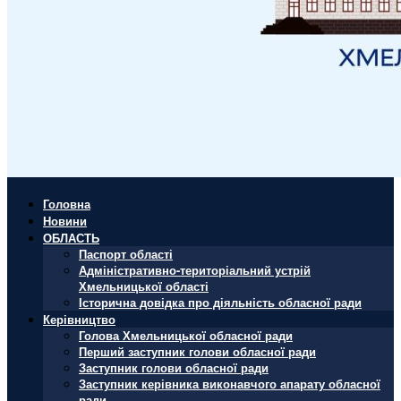
Головна
Новини
ОБЛАСТЬ
Паспорт області
Адміністративно-територіальний устрій
Хмельницької області
Історична довідка про діяльність обласної ради
Керівництво
Голова Хмельницької обласної ради
Перший заступник голови обласної ради
Заступник голови обласної ради
Заступник керівника виконавчого апарату обласної
ради