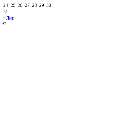
24
25
26
27
28
29
30
31
« Лип
©