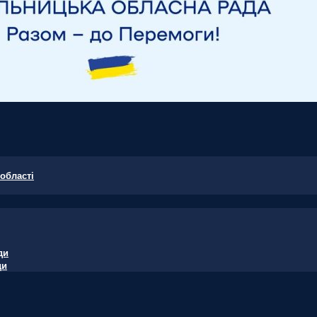
області
ди
ди