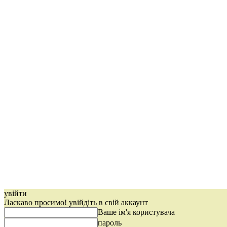
увійти
Ласкаво просимо! увійдіть в свій аккаунт
Ваше ім'я користувача
пароль