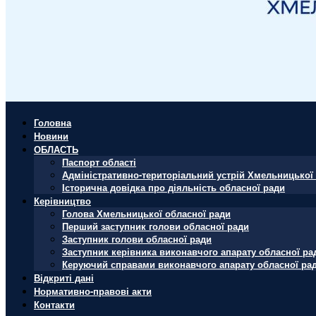
Головна
Новини
ОБЛАСТЬ
Паспорт області
Адміністративно-територіальний устрій Хмельницької 
Історична довідка про діяльність обласної ради
Керівництво
Голова Хмельницької обласної ради
Перший заступник голови обласної ради
Заступник голови обласної ради
Заступник керівника виконавчого апарату обласної ра
Керуючий справами виконавчого апарату обласної ра
Відкриті дані
Нормативно-правові акти
Контакти