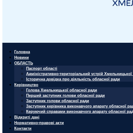
Головна
Новини
ОБЛАСТЬ
Паспорт області
Адміністративно-територіальний устрій Хмельницької 
Історична довідка про діяльність обласної ради
Керівництво
Голова Хмельницької обласної ради
Перший заступник голови обласної ради
Заступник голови обласної ради
Заступник керівника виконавчого апарату обласної ра
Керуючий справами виконавчого апарату обласної ра
Відкриті дані
Нормативно-правові акти
Контакти