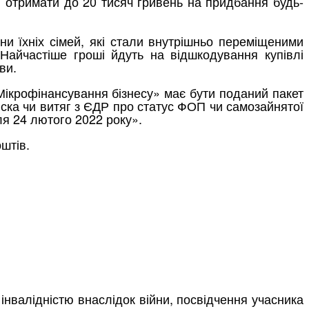
ю отримати
до 20 тисяч гривень на придбання будь-
ни їхніх сімей, які стали внутрішньо переміщеними
айчастіше гроші йдуть на відшкодування купівлі
ви.
Мікрофінансування бізнесу» має бути поданий пакет
иска чи витяг з ЄДР про статус ФОП чи самозайнятої
ля 24 лютого 2022 року».
штів.
 інвалідністю внаслідок війни, посвідчення учасника