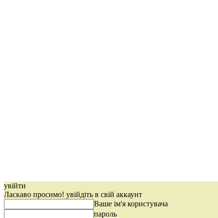
увійти
Ласкаво просимо! увійдіть в свій аккаунт
Ваше ім'я користувача
пароль