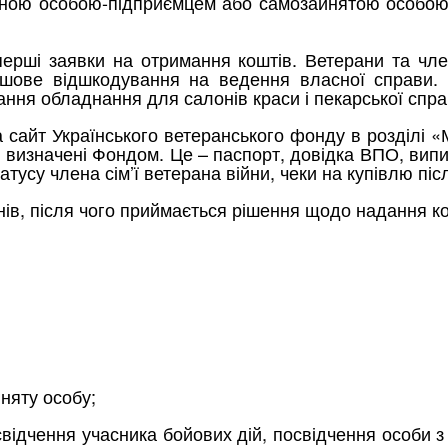
зичною особою-підприємцем або самозайнятою особо
ерші заявки на отримання коштів. Ветерани та чле
шове відшкодування на ведення власної справи. Н
ання обладнання для салонів краси і пекарської спра
 сайт Українського ветеранського фонду в розділі «
кі визначені Фондом. Це – паспорт, довідка ВПО, вип
тусу члена сім’ї ветерана війни, чеки на купівлю піс
днів, після чого приймається рішення щодо надання ко
няту особу;
відчення учасника бойових дій, посвідчення особи з