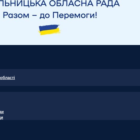
області
ди
ди