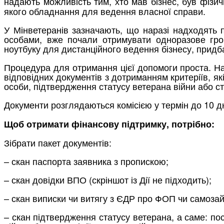
надають можливість тим, хто мав бізнес, був фі
якого обладнання для ведення власної справи.
У Мінветеранів зазначають, що наразі надходять п
особами, вже почали отримувати одноразове гро
ноутбуку для дистанційного ведення бізнесу, придб
Процедура для отримання цієї допомоги проста. На
відповідних документів з дотриманням критеріїв, я
особи, підтвердження статусу ветерана війни або ста
Документи розглядаються комісією
у термін до 10 
Щоб отримати фінансову підтримку, потрібно:
Зібрати пакет документів:
– скан паспорта заявника з пропискою;
– скан довідки ВПО (скріншот із Дії не підходить);
– скан виписки чи витягу з ЄДР про ФОП чи самозай
– скан підтвердження статусу ветерана, а саме: пос