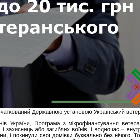
початкований Державною установою Український ветер
нів України, Програма з мікрофінансування ветер
 і захисниць або загиблих воїнів, і водночас – вн
и, і покинули свої домівки буквально без нічого. 