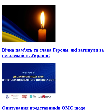
Вічна пам’ять та слава Героям, які загинули за
незалежність України!
Опитування представників ОМС щодо