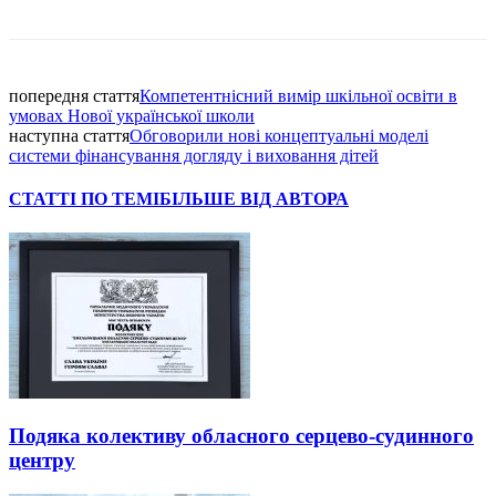
Facebook
попередня стаття
Компетентнісний вимір шкільної освіти в
умовах Нової української школи
наступна стаття
Обговорили нові концептуальні моделі
системи фінансування догляду і виховання дітей
СТАТТІ ПО ТЕМІ
БІЛЬШЕ ВІД АВТОРА
Подяка колективу обласного серцево-судинного
центру