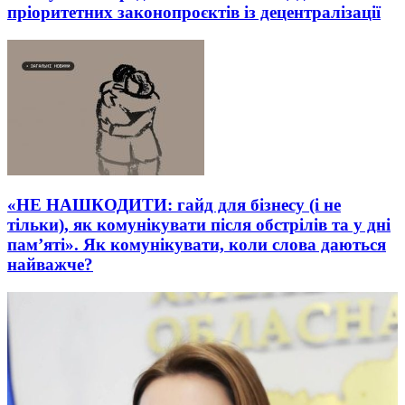
пріоритетних законопроєктів із децентралізації
«НЕ НАШКОДИТИ: гайд для бізнесу (і не
тільки), як комунікувати після обстрілів та у дні
пам’яті». Як комунікувати, коли слова даються
найважче?