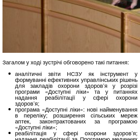
Загалом у ході зустрічі обговорено такі питання:
аналітичні звіти НСЗУ як інструмент у
формуванні ефективних управлінських рішень
для закладів охорони здоров’я у розрізі
програми «Доступні ліки» та у питаннях
надання реабілітації у сфері охорони
здоров’я;
програма «Доступні ліки»: нові найменування
в переліку; розширення сільських мереж
аптек, законтрактованих за програмою
«Доступні ліки»;
реабілітація у сфері охорони здоров’я;
надання реабілітації за Програмою медичних