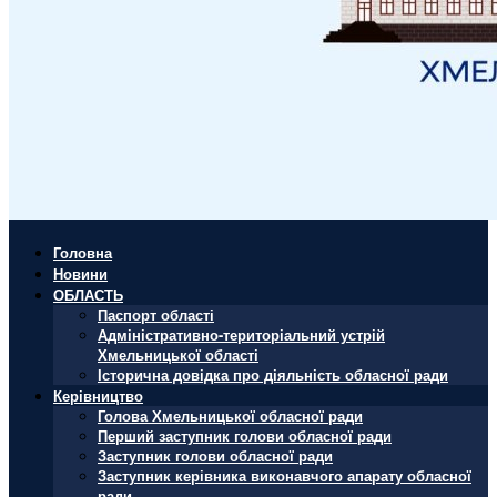
Головна
Новини
ОБЛАСТЬ
Паспорт області
Адміністративно-територіальний устрій
Хмельницької області
Історична довідка про діяльність обласної ради
Керівництво
Голова Хмельницької обласної ради
Перший заступник голови обласної ради
Заступник голови обласної ради
Заступник керівника виконавчого апарату обласної
ради