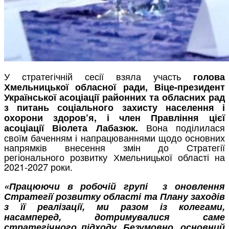
У стратегічній сесії взяла участь
голова
Хмельницької обласної ради, Віце-президент
Української асоціації районних та обласних рад
з питань соціального захисту населення і
охорони здоров’я, і член Правління цієї
Вона поділилася
асоціації Віолета Лабазюк.
своїм баченням і напрацюваннями щодо основних
напрямків внесення змін до Стратегії
регіонального розвитку Хмельницької області на
2021-2027 роки.
«Працюючи в робочій групі з оновлення
Стратегії розвитку області та Плану заходів
з її реалізації, ми разом із колегами,
насамперед, дотримувалися саме
стратегічного підходу. Безумовно, основний