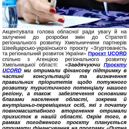
Акцентувала голова обласної ради увагу й на
залученні до розробки змін до Стратегії
регіонального розвитку Хмельниччини партнерів
Швейцарсько-українського проєкту «Згуртованість
та регіональний розвиток України»
Проєкт UCORD
спільно з Агенцією регіонального розвитку
Хмельницької області:
«Завдячуючи
Проєкту
UCORD
ми отримали фінансову підтримку в
частині консультацій та визначення
правильних пріоритетів щодо потужного
розвитку туристичного потенціалу нашого
регіону, а також забезпечення основними
благами населення області, зокрема й
внутрішньо-переміщених осіб, які з початку
повномасштабного вторгнення отримали
прихисток в нашій області. Окрім того, в
рамках погодженого проєкту планується
отримати фінансування на програму «Питна