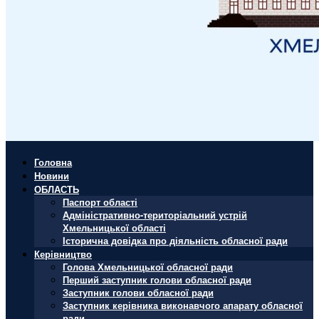
Головна
Новини
ОБЛАСТЬ
Паспорт області
Адміністративно-територіальний устрій
Хмельницької області
Історична довідка про діяльність обласної ради
Керівництво
Голова Хмельницької обласної ради
Перший заступник голови обласної ради
Заступник голови обласної ради
Заступник керівника виконавчого апарату обласної
ради