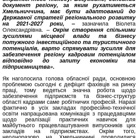
документ регіону, за яким рухатиметься
Хмельниччина, має бути адаптований до
Державної стратегії регіонального розвитку
зазначила Віолета
на 2021-2027 роки, –
Олександрівна. –
Окрім створення спільними
зусиллями місцевої влади та бізнесу
потужного інвестиційного та туристичного
потенціалів, варто спрямувати зусилля для
забезпечення регіону кадровим потенціалом
відповідно до запиту економіки та
підприємництва».
Як наголосила голова обласної ради, основною
проблемою сьогодні є дефіцит фахівців на ринку
праці, тому ведеться значна робота щодо
забезпечення підприємств та бізнес-структур
області кадрами саме робітничих професій. Наразі
фактично в усіх закладах професійно-технічної
освіти напрацьована комунікація з працедавцями
щодо реалізації практичних навичок для
майбутнього працевлаштування випускників цих
закладів на підприємствах. Окрім того,
неодноразово на Хмельниччині проводилися