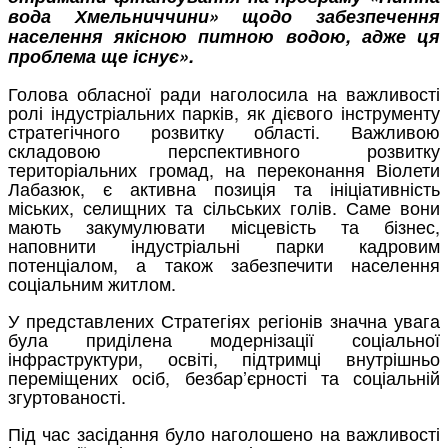
вода Хмельниччини» щодо забезпечення
населення якісною питною водою, адже ця
проблема ще існує».
Голова обласної ради наголосила на важливості
ролі індустріальних парків, як дієвого інструменту
стратегічного розвитку області. Важливою
складовою перспективного розвитку
територіальних громад, на переконання Віолети
Лабазюк, є активна позиція та ініціативність
міських, селищних та сільських голів. Саме вони
мають закумулювати місцевість та бізнес,
наповнити індустріальні парки кадровим
потенціалом, а також забезпечити населення
соціальним житлом.
У представлених Стратегіях регіонів значна увага
була приділена модернізації соціальної
інфраструктури, освіті, підтримці внутрішньо
переміщених осіб, безбар’єрності та соціальній
згуртованості.
Під час засідання було наголошено на важливості