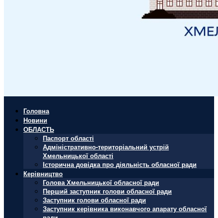
Головна
Новини
ОБЛАСТЬ
Паспорт області
Адміністративно-територіальний устрій
Хмельницької області
Історична довідка про діяльність обласної ради
Керівництво
Голова Хмельницької обласної ради
Перший заступник голови обласної ради
Заступник голови обласної ради
Заступник керівника виконавчого апарату обласної
ради