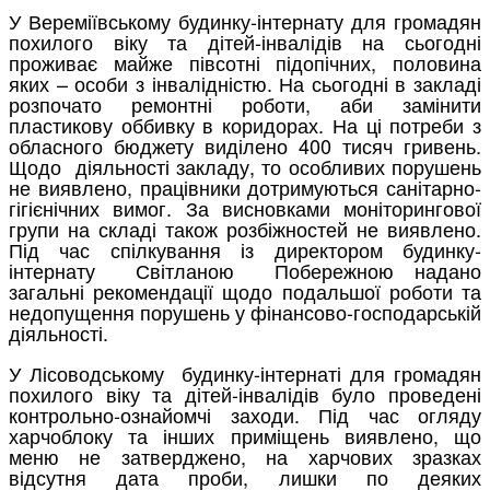
У Вереміївському будинку-інтернату для громадян
похилого віку та дітей-інвалідів на сьогодні
проживає майже півсотні підопічних, половина
яких – особи з інвалідністю. На сьогодні в закладі
розпочато ремонтні роботи, аби замінити
пластикову оббивку в коридорах. На ці потреби з
обласного бюджету виділено 400 тисяч гривень.
Щодо діяльності закладу, то особливих порушень
не виявлено, працівники дотримуються санітарно-
гігієнічних вимог. За висновками моніторингової
групи на складі також розбіжностей не виявлено.
Під час спілкування із директором будинку-
інтернату Світланою Побережною надано
загальні рекомендації щодо подальшої роботи та
недопущення порушень у фінансово-господарській
діяльності.
У Лісоводському будинку-інтернаті для громадян
похилого віку та дітей-інвалідів було проведені
контрольно-ознайомчі заходи. Під час огляду
харчоблоку та інших приміщень виявлено, що
меню не затверджено, на харчових зразках
відсутня дата проби, лишки по деяких