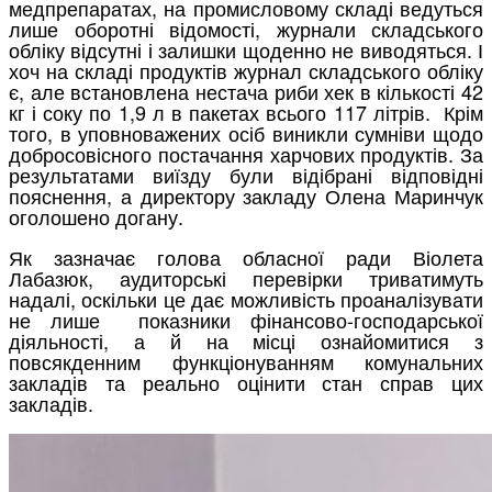
медпрепаратах, на промисловому складі ведуться
лише оборотні відомості, журнали складського
обліку відсутні і залишки щоденно не виводяться. І
хоч на складі продуктів журнал складського обліку
є, але встановлена нестача риби хек в кількості 42
кг і соку по 1,9 л в пакетах всього 117 літрів. Крім
того, в уповноважених осіб виникли сумніви щодо
добросовісного постачання харчових продуктів. За
результатами виїзду були відібрані відповідні
пояснення, а директору закладу Олена Маринчук
оголошено догану.
Як зазначає голова обласної ради Віолета
Лабазюк, аудиторські перевірки триватимуть
надалі, оскільки це дає можливість проаналізувати
не лише показники фінансово-господарської
діяльності, а й на місці ознайомитися з
повсякденним функціонуванням комунальних
закладів та реально оцінити стан справ цих
закладів.