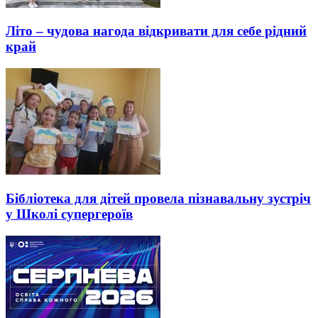
Літо – чудова нагода відкривати для себе рідний
край
Бібліотека для дітей провела пізнавальну зустріч
у Школі супергероїв