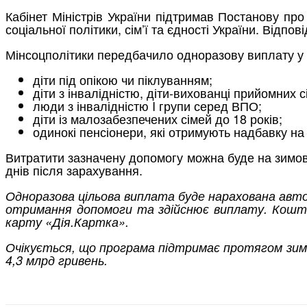
Кабінет Міністрів України підтримав Постанову пр
соціальної політики, сім’ї та єдності України. Відпо
Мінсоцполітики передбачило одноразову виплату у ро
діти під опікою чи піклуванням;
діти з інвалідністю, діти-вихованці прийомних с
люди з інвалідністю I групи серед ВПО;
діти із малозабезпечених сімей до 18 років;
одинокі пенсіонери, які отримують надбавку на
Витратити зазначену допомогу можна буде на зимові р
днів після зарахування.
Одноразова цільова виплата буде нарахована авто
отримання допомоги та здійснює виплату. Кошти
карту «Дія.Картка».
Очікується, що програма підтримає протягом зимо
4,3 млрд гривень.