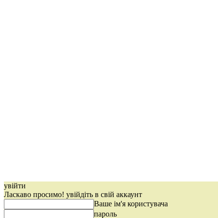
увійти
Ласкаво просимо! увійдіть в свій аккаунт
Ваше ім'я користувача
пароль