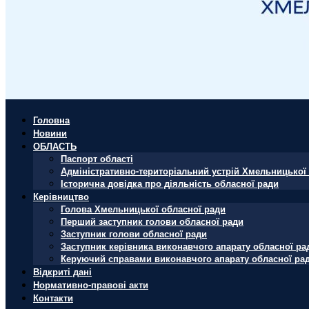
Головна
Новини
ОБЛАСТЬ
Паспорт області
Адміністративно-територіальний устрій Хмельницької 
Історична довідка про діяльність обласної ради
Керівництво
Голова Хмельницької обласної ради
Перший заступник голови обласної ради
Заступник голови обласної ради
Заступник керівника виконавчого апарату обласної ра
Керуючий справами виконавчого апарату обласної ра
Відкриті дані
Нормативно-правові акти
Контакти