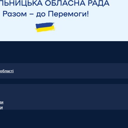
області
ди
ди