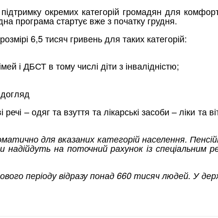
о підтримку окремих категорій громадян для комфо
відна програма стартує вже з початку грудня.
змірі 6,5 тисяч гривень для таких категорій:
імей і ДБСТ в тому числі діти з інвалідністю;
 догляд
ечі – одяг та взуття та лікарські засоби – ліки та 
матично для вказаних категорій населення. Пенсі
 надійдуть на поточний рахунок із спеціальним р
вого періоду відразу понад 660 тисяч людей. У де