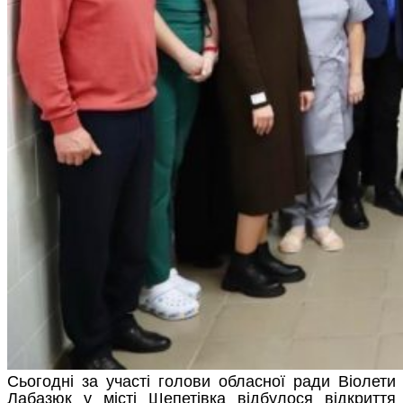
Сьогодні за участі голови обласної ради Віолети
Лабазюк у місті Шепетівка відбулося відкриття