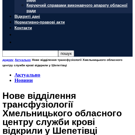
Керуючий справами виконавчого апарату обласної
ради
Відкриті дані
Нормативно-правові акти
Контакти
додому
Актуально
Нове відділення трансфузіології Хмельницького обласного
центру служби крові відкрили у Шепетівці
Актуально
Новини
Нове відділення
трансфузіології
Хмельницького обласного
центру служби крові
відкрили у Шепетівці