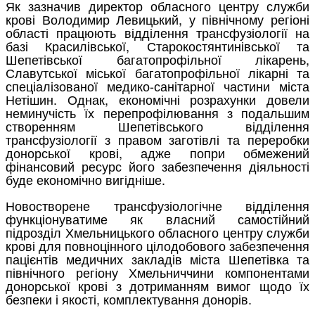
Як зазначив директор обласного центру служби
крові Володимир Левицький, у північному регіоні
області працюють відділення трансфузіології на
базі Красилівської, Старокостянтинівської та
Шепетівської багатопрофільної лікарень,
Славутської міської багатопрофільної лікарні та
спеціалізованої медико-санітарної частини міста
Нетішин. Однак, економічні розрахунки довели
неминучість їх перепрофілювання з подальшим
створенням Шепетівського відділення
трансфузіології з правом заготівлі та переробки
донорської крові, адже попри обмежений
фінансовий ресурс його забезпечення діяльності
буде економічно вигідніше.
Новостворене трансфузіологічне відділення
функціонуватиме як власний самостійний
підрозділ Хмельницького обласного центру служби
крові для повноцінного цілодобового забезпечення
пацієнтів медичних закладів міста Шепетівка та
північного регіону Хмельниччини компонентами
донорської крові з дотриманням вимог щодо їх
безпеки і якості, комплектування донорів.