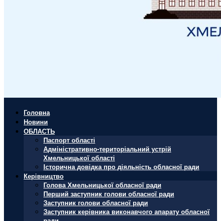
Головна
Новини
ОБЛАСТЬ
Паспорт області
Адміністративно-територіальний устрій
Хмельницької області
Історична довідка про діяльність обласної ради
Керівництво
Голова Хмельницької обласної ради
Перший заступник голови обласної ради
Заступник голови обласної ради
Заступник керівника виконавчого апарату обласної
ради