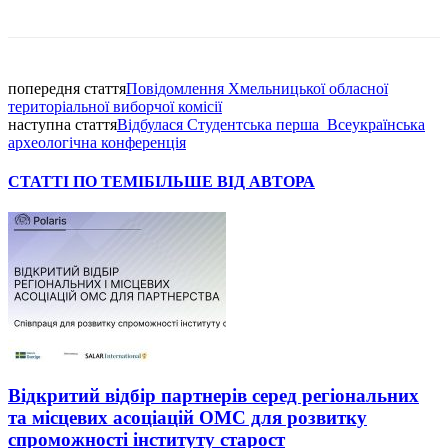
Facebook
попередня стаття
Повідомлення Хмельницької обласної
територіальної виборчої комісії
наступна стаття
Відбулася Студентська перша Всеукраїнська
археологічна конференція
СТАТТІ ПО ТЕМІ
БІЛЬШЕ ВІД АВТОРА
Відкритий відбір партнерів серед регіональних
та місцевих асоціацій ОМС для розвитку
спроможності інституту старост