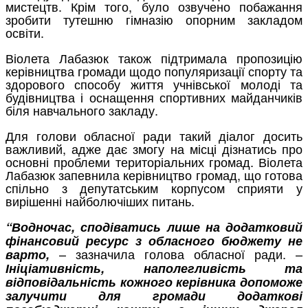
мистецтв. Крім того, було озвучено побажання
зробити тутешню гімназію опорним закладом
освіти.
Віолета Лабазюк також підтримала пропозицію
керівництва громади щодо популяризації спорту та
здорового способу життя учнівської молоді та
будівництва і оснащення спортивних майданчиків
біля навчального закладу.
Для голови обласної ради такий діалог досить
важливий, адже дає змогу на місці дізнатись про
основні проблеми територіальних громад. Віолета
Лабазюк запевнила керівництво громад, що готова
спільно з депутатським корпусом сприяти у
вирішенні найболючіших питань.
“Водночас, сподіватись лише на додатковий
фінансовий ресурс з обласного бюджету не
– зазначила голова обласної ради. –
варто,
Ініціативність, наполегливість та
відповідальність кожного керівника допоможе
залучити для громади додаткові