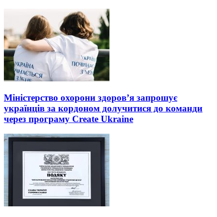
Міністерство охорони здоров’я запрошує
українців за кордоном долучитися до команди
через програму Create Ukraine