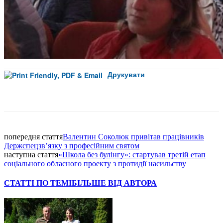
Друкувати
Facebook
попередня стаття
Валентин Соколюк привітав працівників
Держспецзв’язку з професійним святом
наступна стаття
«Школа без булінгу»: стартував третій етап
соціального обласного проекту з протидії насильству
СТАТТІ ПО ТЕМІ
БІЛЬШЕ ВІД АВТОРА