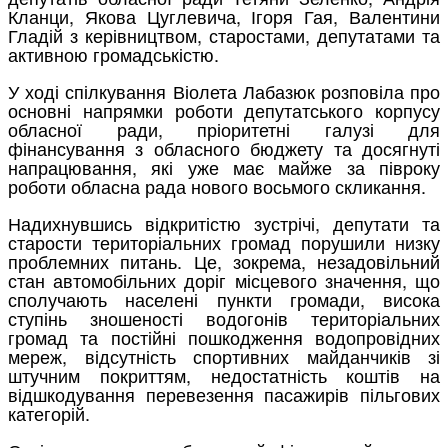
Кланци, Якова Цуглевича, Ігоря Гая, Валентини
Гладій з керівництвом, старостами, депутатами та
активною громадськістю.
У ході спілкування Віолета Лабазюк розповіла про
основні напрямки роботи депутатського корпусу
обласної ради, пріоритетні галузі для
фінансування з обласного бюджету та досягнуті
напрацювання, які уже має майже за півроку
роботи обласна рада нового восьмого скликання.
Надихнувшись відкритістю зустрічі, депутати та
старости територіальних громад порушили низку
проблемних питань. Це, зокрема, незадовільний
стан автомобільних доріг місцевого значення, що
сполучають населені пункти громади, висока
ступінь зношеності водогонів територіальних
громад та постійні пошкодження водопровідних
мереж, відсутність спортивних майданчиків зі
штучним покриттям, недостатність коштів на
відшкодування перевезення пасажирів пільгових
категорій.