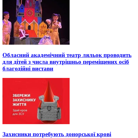
Обласний академічний театр ляльок проводить
для дітей з числа внутрішньо переміщених осіб
благодійні вистави
Захисники потребують донорської крові