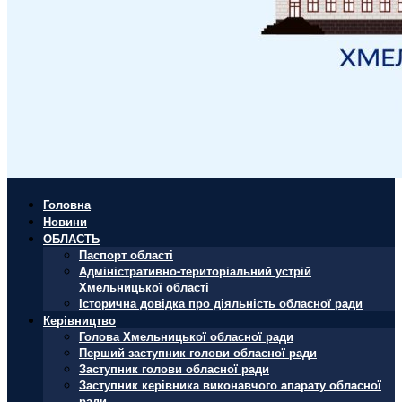
Головна
Новини
ОБЛАСТЬ
Паспорт області
Адміністративно-територіальний устрій
Хмельницької області
Історична довідка про діяльність обласної ради
Керівництво
Голова Хмельницької обласної ради
Перший заступник голови обласної ради
Заступник голови обласної ради
Заступник керівника виконавчого апарату обласної
ради