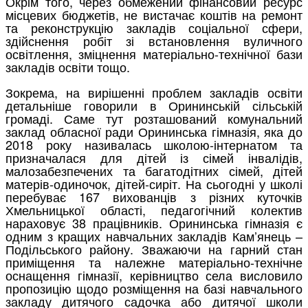
Окрім того, через обмежений фінансовий ресурс
місцевих бюджетів, не вистачає коштів на ремонт
та реконструкцію закладів соціальної сфери,
здійснення робіт зі встановлення вуличного
освітлення, зміцнення матеріально-технічної бази
закладів освіти тощо.
Зокрема, на вирішенні проблем закладів освіти
детальніше говорили в Орининській сільській
громаді. Саме тут розташований комунальний
заклад обласної ради Орининська гімназія, яка до
2018 року називалась школою-інтернатом та
призначалася для дітей із сімей інвалідів,
малозабезпечених та багатодітних сімей, дітей
матерів-одиночок, дітей-сиріт. На сьогодні у школі
перебуває 167 вихованців з різних куточків
Хмельницької області, педагогічний колектив
нараховує 38 працівників. Орининська гімназія є
одним з кращих навчальних закладів Кам’янець –
Подільського району. Зважаючи на гарний стан
приміщення та належне матеріально-технічне
оснащення гімназії, керівництво села висловило
пропозицію щодо розміщення на базі навчального
закладу дитячого садочка або дитячої школи