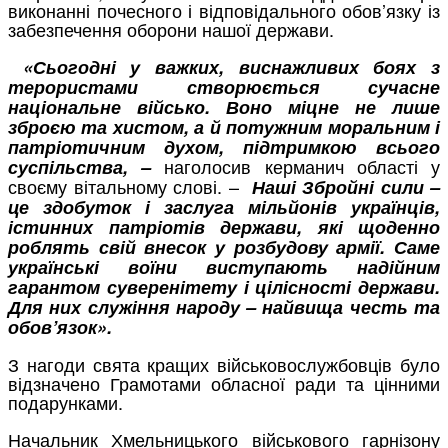
виконанні почесного і відповідального обов’язку із
забезпечення оборони нашої держави.
«Сьогодні у важких, виснажливих боях з
терористами створюється сучасне
національне військо. Воно міцне не лише
зброєю та хистом, а й потужним моральним і
патріотичним духом, підтримкою всього
наголосив керманич області у
суспільства, –
своєму вітальному слові. –
Наші Збройні сили –
це здобуток і заслуга мільйонів українців,
істинних патріотів держави, які щоденно
роблять свій внесок у розбудову армії.
Саме
українські воїни виступають надійним
гарантом суверенітету і цілісності держави.
Для них служіння народу – найвища честь та
обов’язок».
З нагоди свята кращих військовослужбовців було
відзначено Грамотами обласної ради та цінними
подарунками.
Начальник Хмельницького військового гарнізону