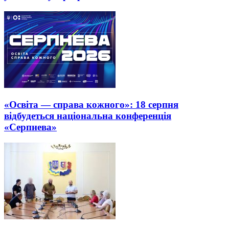
«Освіта — справа кожного»: 18 серпня
відбудеться національна конференція
«Серпнева»