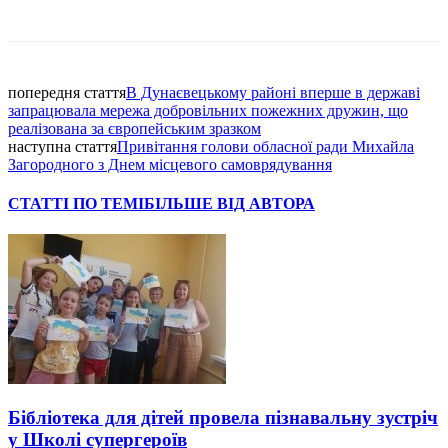
Facebook
попередня стаття
В Дунаєвецькому районі вперше в державі
запрацювала мережа добровільних пожежних дружин, що
реалізована за європейським зразком
наступна стаття
Привітання голови обласної ради Михайла
Загородного з Днем місцевого самоврядування
СТАТТІ ПО ТЕМІ
БІЛЬШЕ ВІД АВТОРА
Бібліотека для дітей провела пізнавальну зустріч
у Школі супергероїв