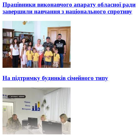
Працівники виконавчого апарату обласної ради
завершили навчання з національного спротиву
На підтримку будинків сімейного типу