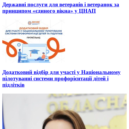
Державні послуги для ветеранів і ветеранок за
принципом «єдиного вікна» у ЦНАП
Додатковий відбір для участі у Національному
пілотуванні системи профорієнтації дітей і
підлітків