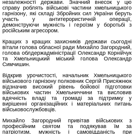
незалежності держави. Значний внесок у цю
справу роблять військові частини хмельницького
гарнізону, які складі Збройних сил України беруть
участь у антитерористичній операції,
демонструючи мужність і героїзм у боротьбі з
російським агресором.
Кращих з кращих захисників держави сьогодні
вітали голова обласної ради Михайло Загородний,
голова облдержадміністрації Олександр Корнійчук
та Хмельницький міський голова Олександр
Симчишин.
Відкрив урочистості, начальник Хмельницького
військового гарнізону полковник Сергій Присяжнюк
відзначив високий рівень бойової підготовки
військових частин Хмельниччини та висловив
вдячність владі та громаді за підтримку у
вирішенні організаційних і матеріальних питань
військовослужбовців.
Михайло Загородний привітав військових з
професійним святом та подякував їм за
патріотизм, мужність і самовідданість при