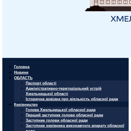
Головна
Новини
ОБЛАСТЬ
Паспорт області
Адміністративно-територіальний устрій
Хмельницької області
Історична довідка про діяльність обласної ради
Керівництво
Голова Хмельницької обласної ради
Перший заступник голови обласної ради
Заступник голови обласної ради
Заступник керівника виконавчого апарату обласної
ради