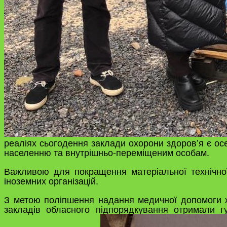
реаліях сьогодення заклади охорони здоров’я є ос
населенню та внутрішньо-переміщеним особам.
Важливою для покращення матеріальної технічної 
іноземних організацій.
З метою поліпшення надання медичної допомоги ж
закладів обласного підпорядкування отримали гу