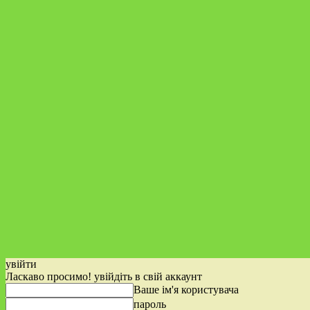
увійти
Ласкаво просимо! увійдіть в свій аккаунт
Ваше ім'я користувача
пароль