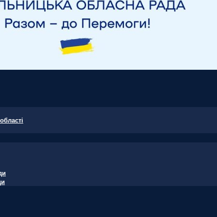
області
ди
ди