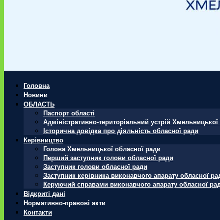
Головна
Новини
ОБЛАСТЬ
Паспорт області
Адміністративно-територіальний устрій Хмельницької 
Історична довідка про діяльність обласної ради
Керівництво
Голова Хмельницької обласної ради
Перший заступник голови обласної ради
Заступник голови обласної ради
Заступник керівника виконавчого апарату обласної ра
Керуючий справами виконавчого апарату обласної ра
Відкриті дані
Нормативно-правові акти
Контакти