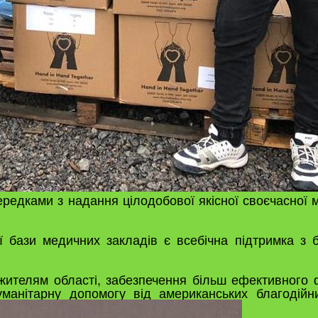
ередками з надання цілодобової якісної своєчасної
бази медичних закладів є всебічна підтримка з б
ителям області, забезпечення більш ефективного ф
манітарну допомогу від американських благодійн