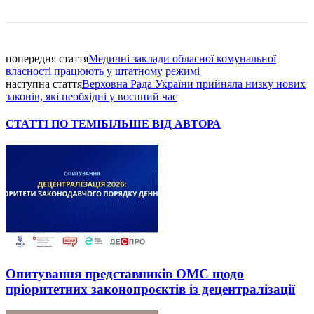
Facebook
попередня стаття
Медичні заклади обласної комунальної
власності працюють у штатному режимі
наступна стаття
Верховна Рада України прийняла низку нових
законів, які необхідні у воєнний час
СТАТТІ ПО ТЕМІ
БІЛЬШЕ ВІД АВТОРА
Опитування представників ОМС щодо
пріоритетних законопроєктів із децентралізації