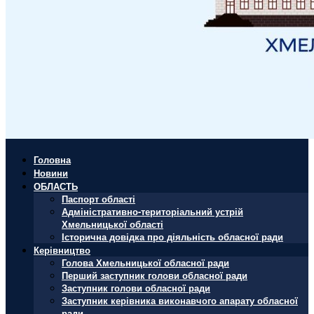
Головна
Новини
ОБЛАСТЬ
Паспорт області
Адміністративно-територіальний устрій
Хмельницької області
Історична довідка про діяльність обласної ради
Керівництво
Голова Хмельницької обласної ради
Перший заступник голови обласної ради
Заступник голови обласної ради
Заступник керівника виконавчого апарату обласної
ради