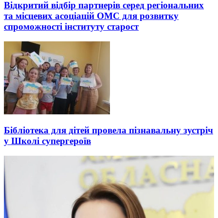
Відкритий відбір партнерів серед регіональних
та місцевих асоціацій ОМС для розвитку
спроможності інституту старост
Бібліотека для дітей провела пізнавальну зустріч
у Школі супергероїв