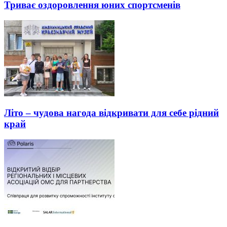
Триває оздоровлення юних спортсменів
Літо – чудова нагода відкривати для себе рідний
край