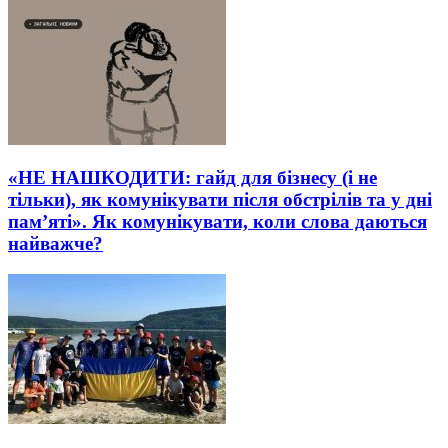
«НЕ НАШКОДИТИ: гайд для бізнесу (і не
тільки), як комунікувати після обстрілів та у дні
пам’яті». Як комунікувати, коли слова даються
найважче?