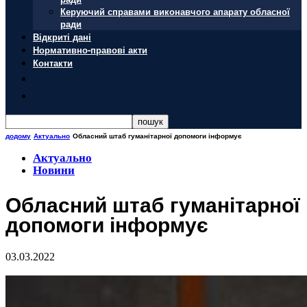
Керуючий справами виконавчого апарату обласної
ради
Відкриті дані
Нормативно-правові акти
Контакти
додому
Актуально
Обласний штаб гуманітарної допомоги інформує
Актуально
Новини
Обласний штаб гуманітарної
допомоги інформує
03.03.2022