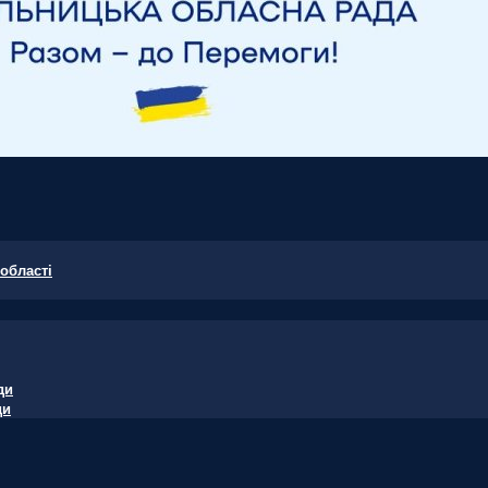
області
ди
ди