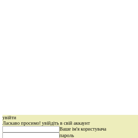
увійти
Ласкаво просимо! увійдіть в свій аккаунт
Ваше ім'я користувача
пароль