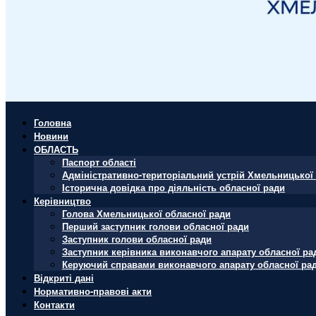
Головна
Новини
ОБЛАСТЬ
Паспорт області
Адміністративно-територіальний устрій Хмельницької 
Історична довідка про діяльність обласної ради
Керівництво
Голова Хмельницької обласної ради
Перший заступник голови обласної ради
Заступник голови обласної ради
Заступник керівника виконавчого апарату обласної ра
Керуючий справами виконавчого апарату обласної ра
Відкриті дані
Нормативно-правові акти
Контакти