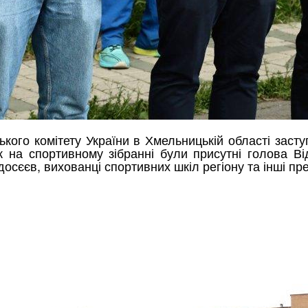
кого комітету України в Хмельницькій області зас
ож на спортивному зібранні були присутні голова В
осєєв, вихованці спортивних шкіл регіону та інші пр