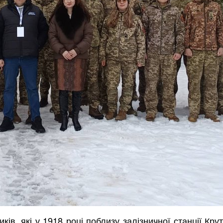
ків, які у 1918 році поблизу залізничної станції Кр