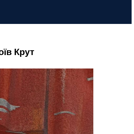
оїв Крут