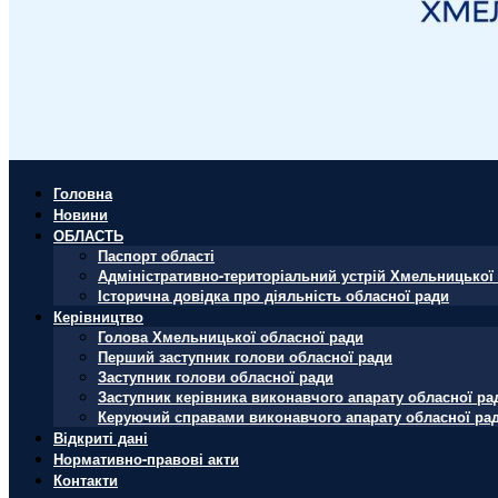
Головна
Новини
ОБЛАСТЬ
Паспорт області
Адміністративно-територіальний устрій Хмельницької 
Історична довідка про діяльність обласної ради
Керівництво
Голова Хмельницької обласної ради
Перший заступник голови обласної ради
Заступник голови обласної ради
Заступник керівника виконавчого апарату обласної ра
Керуючий справами виконавчого апарату обласної ра
Відкриті дані
Нормативно-правові акти
Контакти