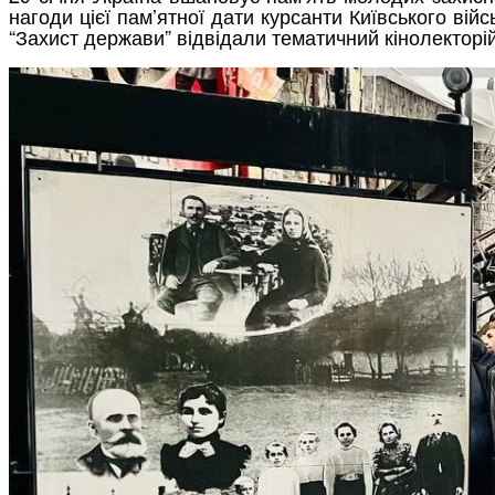
нагоди цієї пам’ятної дати курсанти Київського вій
“Захист держави” відвідали тематичний кінолектор