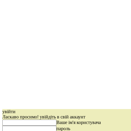
увійти
Ласкаво просимо! увійдіть в свій аккаунт
Ваше ім'я користувача
пароль