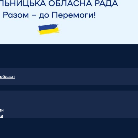
області
ди
ди