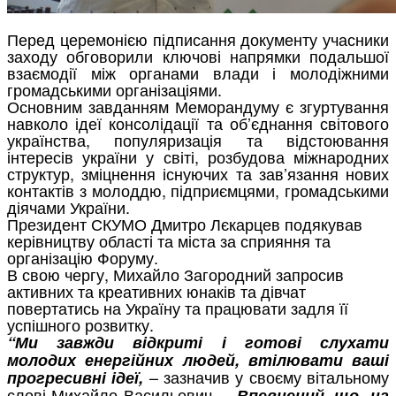
Перед церемонією підписання документу учасники
заходу обговорили ключові напрямки подальшої
взаємодії між органами влади і молодіжними
громадськими організаціями.
Основним завданням Меморандуму є згуртування
навколо ідеї консолідації та об’єднання світового
українства, популяризація та відстоювання
інтересів україни у світі, розбудова міжнародних
структур, зміцнення існуючих та зав’язання нових
контактів з молоддю, підприємцями, громадськими
діячами України.
Президент СКУМО Дмитро Лєкарцев подякував
керівництву області та міста за сприяння та
організацію Форуму.
В свою чергу, Михайло Загородний запросив
активних та креативних юнаків та дівчат
повертатись на Україну та працювати задля її
успішного розвитку.
“Ми завжди відкриті і готові слухати
молодих енергійних людей, втілювати ваші
– зазначив у своєму вітальному
прогресивні ідеї,
слові Михайло Васильович. –
Впевнений, що на