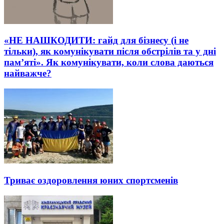
«НЕ НАШКОДИТИ: гайд для бізнесу (і не
тільки), як комунікувати після обстрілів та у дні
пам’яті». Як комунікувати, коли слова даються
найважче?
Триває оздоровлення юних спортсменів