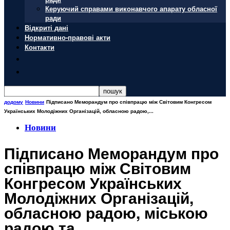
Керуючий справами виконавчого апарату обласної
ради
Відкриті дані
Нормативно-правові акти
Контакти
додому
Новини
Підписано Меморандум про співпрацю між Світовим Конгресом
Українських Молодіжних Організацій, обласною радою,...
Новини
Підписано Меморандум про
співпрацю між Світовим
Конгресом Українських
Молодіжних Організацій,
обласною радою, міською
радою та