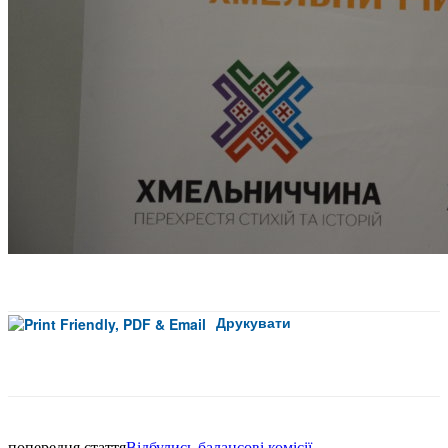
Друкувати
Facebook
попередня стаття
Відбулись балансові комісії