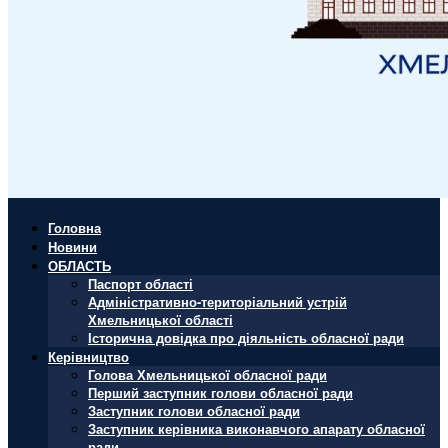
Головна
Новини
ОБЛАСТЬ
Паспорт області
Адміністративно-територіальний устрій
Хмельницької області
Історична довідка про діяльність обласної ради
Керівництво
Голова Хмельницької обласної ради
Перший заступник голови обласної ради
Заступник голови обласної ради
Заступник керівника виконавчого апарату обласної
ради