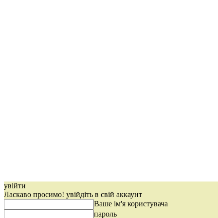
увійти
Ласкаво просимо! увійдіть в свій аккаунт
Ваше ім'я користувача
пароль