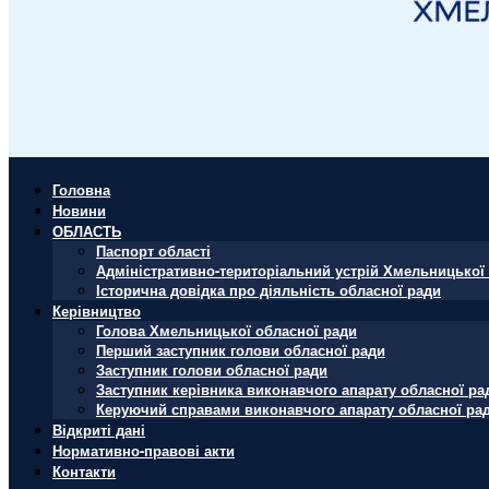
Головна
Новини
ОБЛАСТЬ
Паспорт області
Адміністративно-територіальний устрій Хмельницької 
Історична довідка про діяльність обласної ради
Керівництво
Голова Хмельницької обласної ради
Перший заступник голови обласної ради
Заступник голови обласної ради
Заступник керівника виконавчого апарату обласної ра
Керуючий справами виконавчого апарату обласної ра
Відкриті дані
Нормативно-правові акти
Контакти