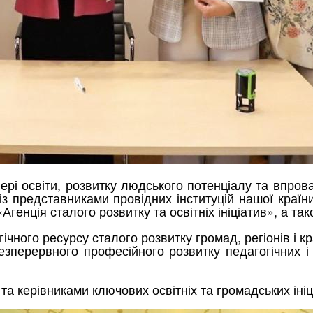
ері освіти, розвитку людського потенціалу та впрова
з представниками провідних інституцій нашої країн
ї «Агенція сталого розвитку та освітніх ініціатив», а
ічного ресурсу сталого розвитку громад, регіонів і 
безперервного професійного розвитку педагогічних 
а керівниками ключових освітніх та громадських ініц