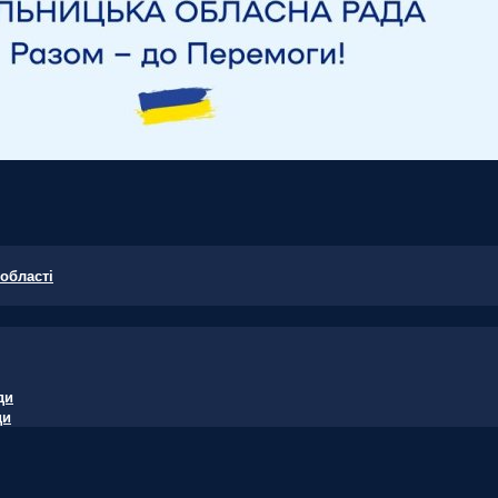
області
ди
ди