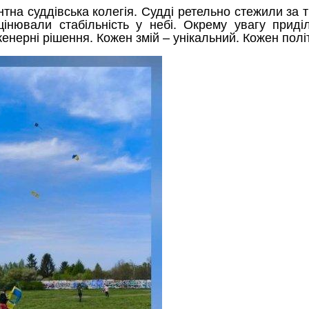
на суддівська колегія. Судді ретельно стежили за т
цінювали стабільність у небі. Окрему увагу приді
нерні рішення. Кожен змій – унікальний. Кожен політ