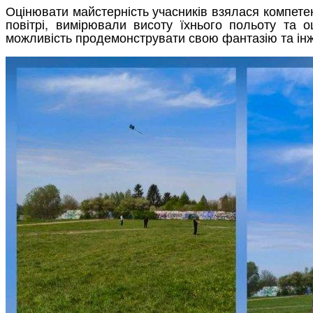
Оцінювати майстерність учасників взялася компетент
повітрі, вимірювали висоту їхнього польоту та о
можливість продемонструвати свою фантазію та інже