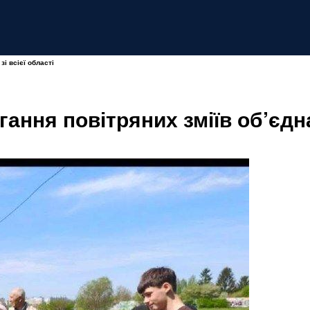
зі всієї області
гання повітряних зміїв об’єдна