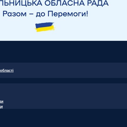
області
ди
ди