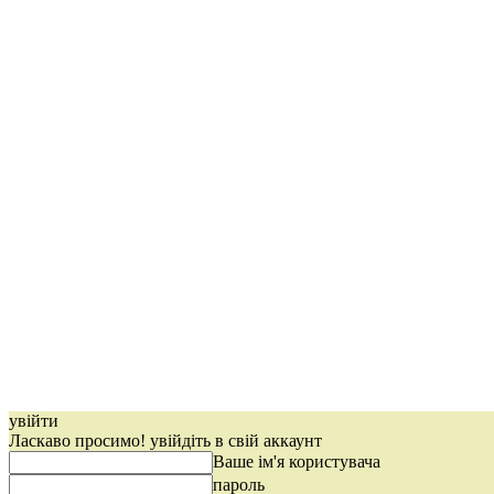
увійти
Ласкаво просимо! увійдіть в свій аккаунт
Ваше ім'я користувача
пароль