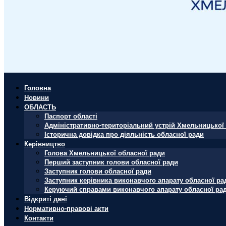
Головна
Новини
ОБЛАСТЬ
Паспорт області
Адміністративно-територіальний устрій Хмельницької 
Історична довідка про діяльність обласної ради
Керівництво
Голова Хмельницької обласної ради
Перший заступник голови обласної ради
Заступник голови обласної ради
Заступник керівника виконавчого апарату обласної ра
Керуючий справами виконавчого апарату обласної ра
Відкриті дані
Нормативно-правові акти
Контакти