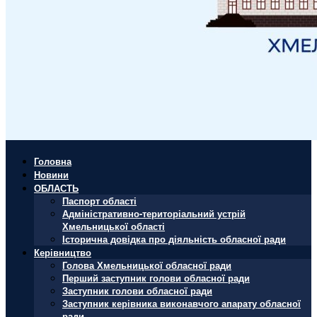
Головна
Новини
ОБЛАСТЬ
Паспорт області
Адміністративно-територіальний устрій
Хмельницької області
Історична довідка про діяльність обласної ради
Керівництво
Голова Хмельницької обласної ради
Перший заступник голови обласної ради
Заступник голови обласної ради
Заступник керівника виконавчого апарату обласної
ради