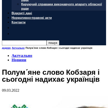
Керуючий справами виконавчого апарату обласної
ради
Відкриті дані
Нормативно-правові акти
Контакти
додому
Актуально
Полум´яне слово Кобзаря і сьогодні надихає українців
Актуально
Новини
Полум´яне слово Кобзаря і
сьогодні надихає українців
09.03.2022