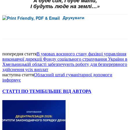
А буде син, і буде мати,
І будуть люде на землі…»
Друкувати
Facebook
попередня стаття
В умовах воєнного стану фахівці управління
виконавчої дирекції Фонду соціального страхування України в
Хмельницькій області забезпечують роботу для безперервного
здійснення усіх виплат
наступна стаття
Обласний штаб гуманітарної допомоги
інформує
СТАТТІ ПО ТЕМІ
БІЛЬШЕ ВІД АВТОРА