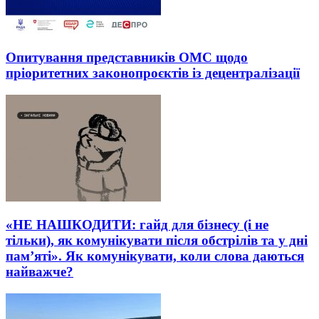
Опитування представників ОМС щодо
пріоритетних законопроєктів із децентралізації
«НЕ НАШКОДИТИ: гайд для бізнесу (і не
тільки), як комунікувати після обстрілів та у дні
пам’яті». Як комунікувати, коли слова даються
найважче?