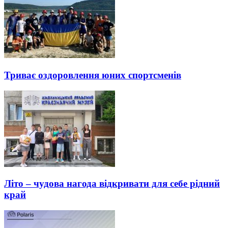
Триває оздоровлення юних спортсменів
Літо – чудова нагода відкривати для себе рідний
край