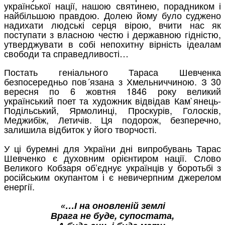
української нації, нашою святинею, порадником і
найбільшою правдою. Долею йому було суджено
надихати людські серця вірою, вчити нас як
поступати з власною честю і державною гідністю,
утверджувати в собі непохитну вірність ідеалам
свободи та справедливості…
Постать геніального Тараса Шевченка
безпосередньо пов´язана з Хмельниччиною. З 30
вересня по 6 жовтня 1846 року великий
український поет та художник відвідав Кам`янець-
Подільський, Ярмолинці, Проскурів, Голосків,
Меджибіж, Летичів. Ця подорож, безперечно,
залишила відбиток у його творчості.
У ці буремні для України дні випробувань Тарас
Шевченко є духовним орієнтиром нації. Слово
Великого Кобзаря об’єднує українців у боротьбі з
російським окупантом і є невичерпним джерелом
енергії.
«…І на оновленій землі
Врага не буде, супостата,