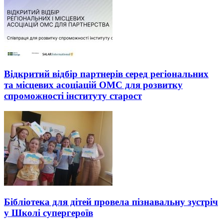
Відкритий відбір партнерів серед регіональних
та місцевих асоціацій ОМС для розвитку
спроможності інституту старост
Бібліотека для дітей провела пізнавальну зустріч
у Школі супергероїв