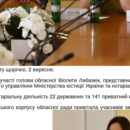
ту щорічно, 2 вересня.
участі голови обласної Віолети Лабазюк, представни
о управління Міністерства юстиції України та нотаріа
аріальну діяльність 22 державних та 141 приватний 
ького корпусу обласної ради привітала учасників захо