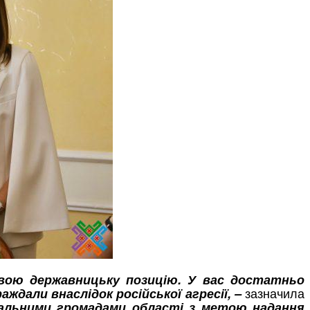
свою державницьку позицію. У вас достатньо
зазначила
ждали внаслідок російської агресії, –
іальними громадами області з метою надання