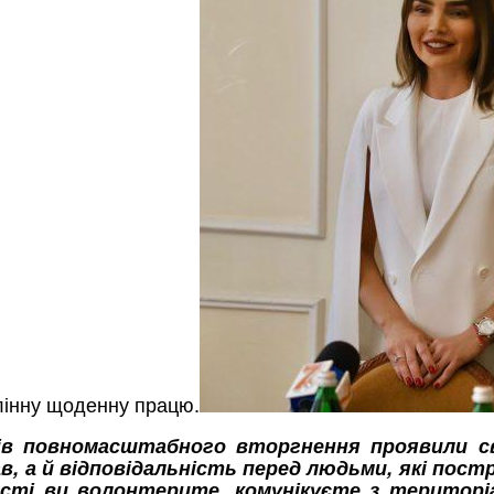
млінну щоденну працю.
нів повномасштабного вторгнення проявили 
, а й відповідальність перед людьми, які постра
ності ви волонтерите, комунікуєте з територ