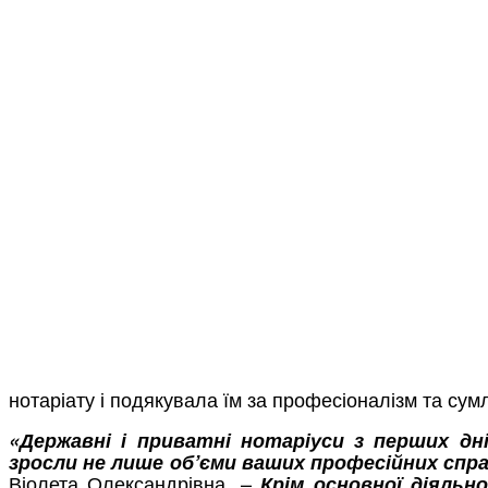
нотаріату і подякувала їм за професіоналізм та су
«Державні і приватні нотаріуси з перших д
зросли не лише
об’єми ваших професійних справ
Віолета Олександрівна. –
Крім основної діяль