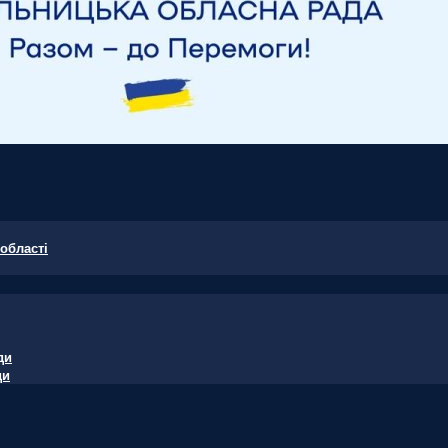
області
ди
ди