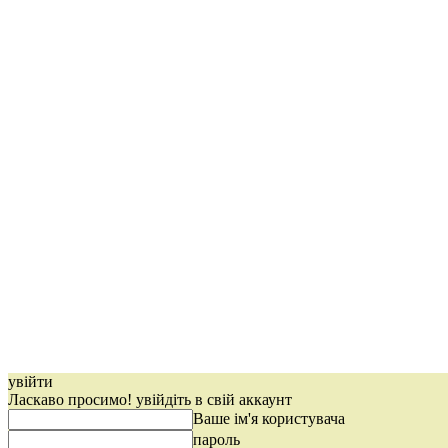
увійти
Ласкаво просимо! увійдіть в свій аккаунт
Ваше ім'я користувача
пароль