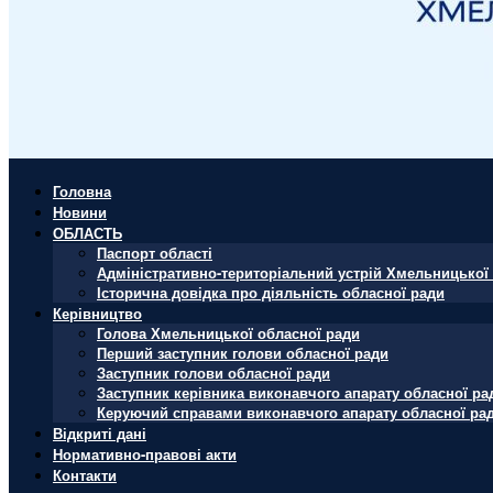
Головна
Новини
ОБЛАСТЬ
Паспорт області
Адміністративно-територіальний устрій Хмельницької 
Історична довідка про діяльність обласної ради
Керівництво
Голова Хмельницької обласної ради
Перший заступник голови обласної ради
Заступник голови обласної ради
Заступник керівника виконавчого апарату обласної ра
Керуючий справами виконавчого апарату обласної ра
Відкриті дані
Нормативно-правові акти
Контакти