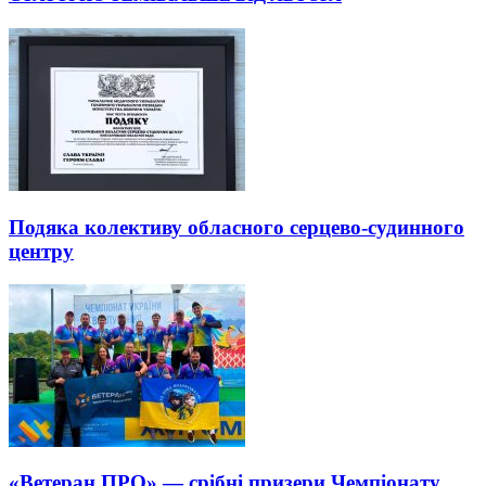
Подяка колективу обласного серцево-судинного
центру
«Ветеран ПРО» — срібні призери Чемпіонату