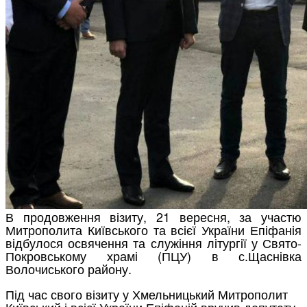
В продовження візиту, 21 вересня, за участю
Митрополита Київського та всієї України Епіфанія
відбулося освячення та служіння літургії у Свято-
Покровському храмі (ПЦУ) в с.Щаснівка
Волочиського району.
Під час свого візиту у Хмельницький Митрополит
Київський і всієї України Епіфаній вручив депутату