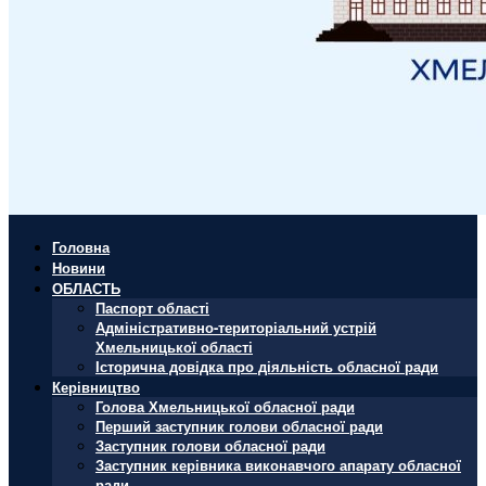
Головна
Новини
ОБЛАСТЬ
Паспорт області
Адміністративно-територіальний устрій
Хмельницької області
Історична довідка про діяльність обласної ради
Керівництво
Голова Хмельницької обласної ради
Перший заступник голови обласної ради
Заступник голови обласної ради
Заступник керівника виконавчого апарату обласної
ради