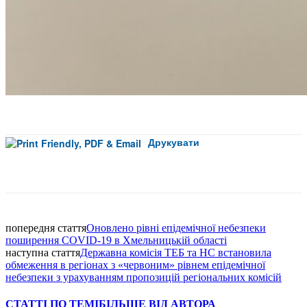
Друкувати
Facebook
попередня стаття
Оновлено рівні епідемічної небезпеки
поширення COVID-19 в Хмельницькій області
наступна стаття
Державна комісія ТЕБ та НС встановила
обмеження в регіонах з «червоним» рівнем епідемічної
небезпеки з урахуванням пропозицій регіональних комісій
СТАТТІ ПО ТЕМІ
БІЛЬШЕ ВІД АВТОРА