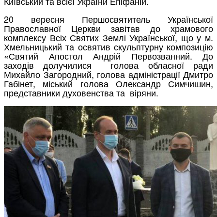
Київський та всієї України Епіфаній.
20 вересня Першосвятитель Української
Православної Церкви завітав до храмового
комплексу Всіх Святих Землі Української, що у м.
Хмельницький та освятив скульптурну композицію
«Святий Апостол Андрій Первозванний. До
заходів долучилися голова обласної ради
Михайло Загородний, голова адміністрації Дмитро
Габінет, міський голова Олександр Симчишин,
представники духовенства та віряни.