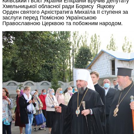
Хмельницької обласної ради Борису Яцкову
Орден святого Архістратига Михаїла ІІ ступеня за
заслуги перед Помісною Українською
Православною Церквою та побожним народом.