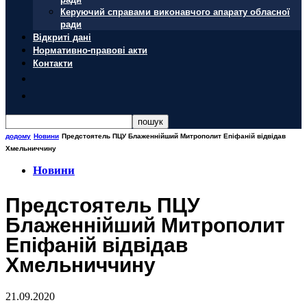
Керуючий справами виконавчого апарату обласної
ради
Відкриті дані
Нормативно-правові акти
Контакти
додому
Новини
Предстоятель ПЦУ Блаженнійший Митрополит Епіфаній відвідав
Хмельниччину
Новини
Предстоятель ПЦУ
Блаженнійший Митрополит
Епіфаній відвідав
Хмельниччину
21.09.2020