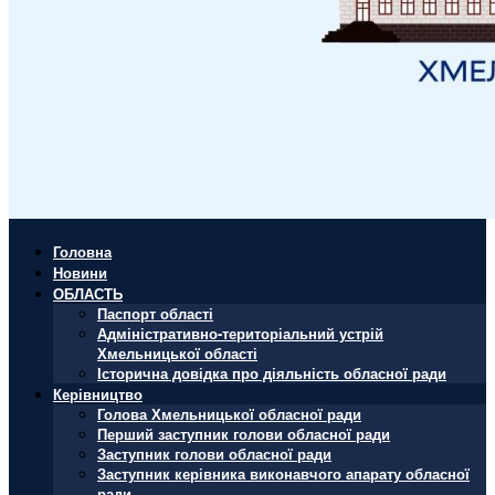
Головна
Новини
ОБЛАСТЬ
Паспорт області
Адміністративно-територіальний устрій
Хмельницької області
Історична довідка про діяльність обласної ради
Керівництво
Голова Хмельницької обласної ради
Перший заступник голови обласної ради
Заступник голови обласної ради
Заступник керівника виконавчого апарату обласної
ради