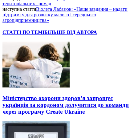
територіальних громад
наступна стаття
Віолета Лабазюк: «Наше завдання – надати
підтримку для розвитку малого і середнього
агропідприємництва»
СТАТТІ ПО ТЕМІ
БІЛЬШЕ ВІД АВТОРА
Міністерство охорони здоров’я запрошує
українців за кордоном долучитися до команди
через програму Create Ukraine