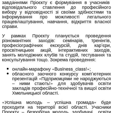
завданнями Проєкту є формування в учасників
відповідального ставлення до професійного
вибору у відповідності зі своїми здібностями та
інформування про можливості легального
працевлаштування, навчання, відкриття власної
справи.
У рамках Проєкту планується проведення
різноманітних заходів: семінарів, тренінгів,
професіографічних екскурсій, днів кар’єри,
просвітницьких акцій, інтерактивних заходів,
занять молодіжних клубів та студій, тестування та
консультування тощо. Зокрема проведення:
онлайн-марафону «Business_class!»;
обласного заочного конкурсу комп’ютерних
презентацій «Підприємцями не народжуються
– ними стають!» для здобувачів освіти
закладів професійно-технічної та вищої освіти
Хмельницької області.
«Успішна молодь – успішна громада» буде
проходити на території всієї області. Учасники
Проєкту – безробітна молодь, здобувачі освіти