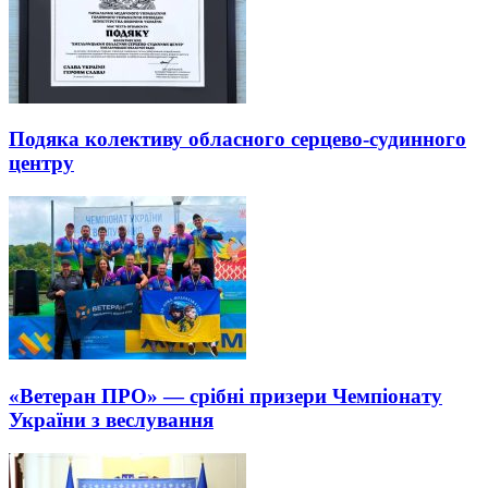
Подяка колективу обласного серцево-судинного
центру
«Ветеран ПРО» — срібні призери Чемпіонату
України з веслування